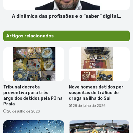
digital…
A dinâmica das profissões e o “saber” digital…
Artigos relacionados
Tribunal decreta
Nove homens detidos por
preventiva para três
suspeitas de tráfico de
arguidos detidos pela PJ na
droga na ilha do Sal
Praia
26 de julho de 2026
26 de julho de 2026