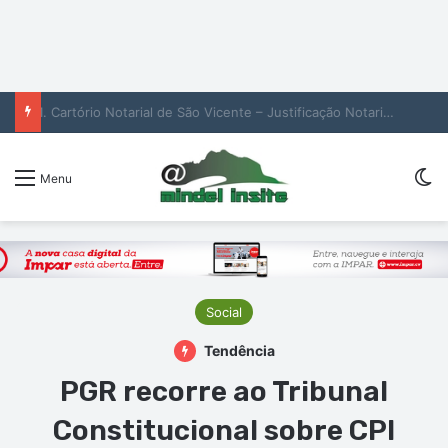
1. Cartório Notarial de São Vicente – Justificação Notarial de Raquel Helena de Oliveira (2. pub)
Sw
Menu
Social
Tendência
PGR recorre ao Tribunal
Constitucional sobre CPI