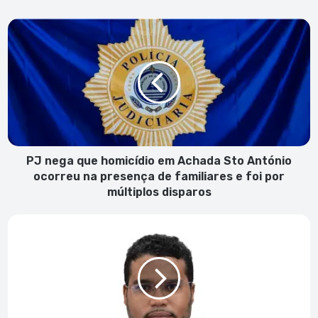
PJ
nega
que
homicídio
em
Achada
Sto
António
ocorreu
na
PJ nega que homicídio em Achada Sto António
presença
ocorreu na presença de familiares e foi por
de
múltiplos disparos
familiares
e
A
foi
dinâmica
por
das
múltiplos
profissões
disparos
e
o
“saber”