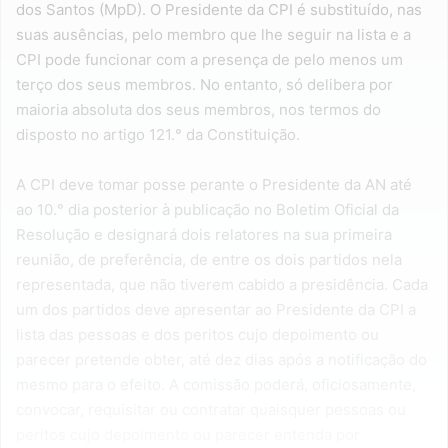
dos Santos (MpD). O Presidente da CPI é substituído, nas
suas ausências, pelo membro que lhe seguir na lista e a
CPI pode funcionar com a presença de pelo menos um
terço dos seus membros. No entanto, só delibera por
maioria absoluta dos seus membros, nos termos do
disposto no artigo 121.° da Constituição.
A CPI deve tomar posse perante o Presidente da AN até
ao 10.° dia posterior à publicação no Boletim Oficial da
Resolução e designará dois relatores na sua primeira
reunião, de preferência, de entre os dois partidos nela
representada, que não tiverem cabido a presidência. Cada
um dos partidos deve apresentar ao Presidente da CPI a
lista das pessoas e dos peritos cujo depoimento ou
parecer pretende obter, até dez dias após a notificação do
mesmo para o efeito. A comissão poderá, oficiosamente,
convocar, requisitar ou contratar quaisquer pessoas ou
peritos cujo depoimento ou parecer entenda por