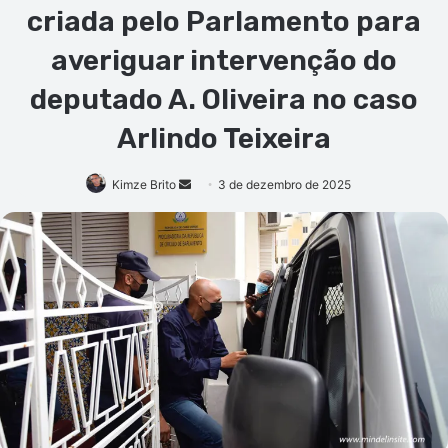
criada pelo Parlamento para
averiguar intervenção do
deputado A. Oliveira no caso
Arlindo Teixeira
Mande
Kimze Brito
3 de dezembro de 2025
um
e-
mail