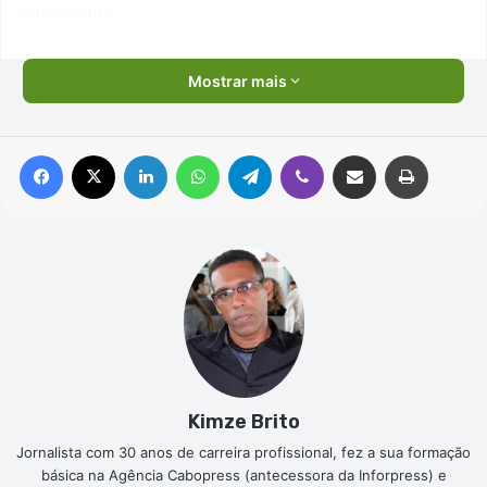
conveniente.
Mostrar mais
Facebook
X
Linkedin
WhatsApp
Telegram
Viber
Compartilhar via e-mail
Imprimir
Kimze Brito
Jornalista com 30 anos de carreira profissional, fez a sua formação
básica na Agência Cabopress (antecessora da Inforpress) e