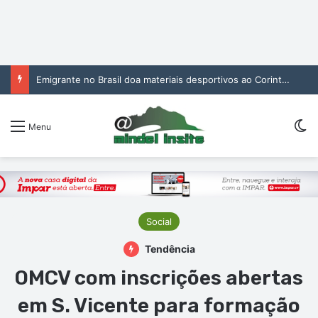
Emigrante no Brasil doa materiais desportivos ao Corinthians de São Vicente
Sw
Menu
Social
Tendência
OMCV com inscrições abertas
em S. Vicente para formação