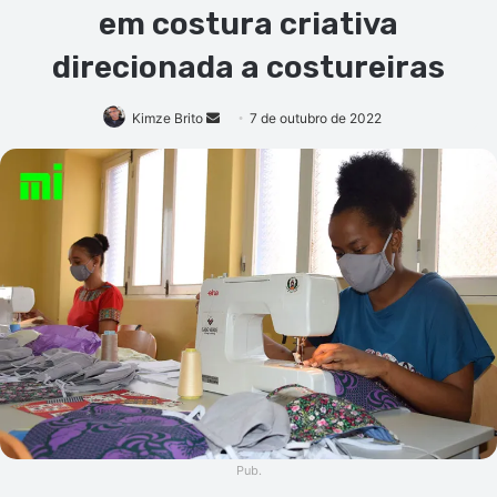
em costura criativa
direcionada a costureiras
Mande
Kimze Brito
7 de outubro de 2022
um
e-
mail
Pub.