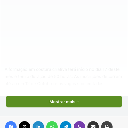
A formação em costura criativa terá início no dia 17 deste
mês e tem a duração de 50 horas. As inscrições decorrem
até ao dia 12 de Outubro e as vagas são limitadas.
Mostrar mais
Facebook
X
Linkedin
WhatsApp
Telegram
Viber
Compartilhar via e-mail
Imprimir