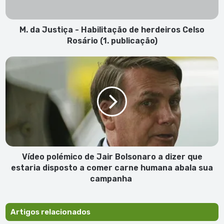
Celso
Rosário
(1.
M. da Justiça - Habilitação de herdeiros Celso
publicação)
Rosário (1. publicação)
Vídeo
polémico
de
Jair
Bolsonaro
a
dizer
que
estaria
disposto
Vídeo polémico de Jair Bolsonaro a dizer que
a
estaria disposto a comer carne humana abala sua
comer
campanha
carne
humana
abala
Artigos relacionados
sua