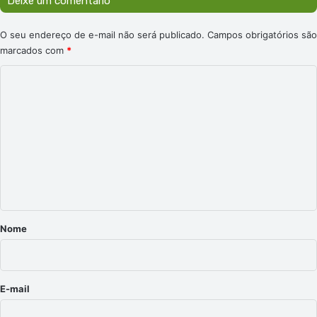
Deixe um comentário
O seu endereço de e-mail não será publicado.
Campos obrigatórios são
marcados com
*
C
o
m
e
n
t
á
r
Nome
i
o
*
E-mail