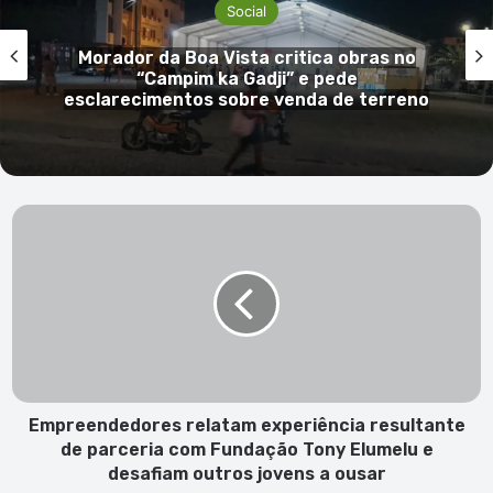
Social
ritica obras no
Dois dos três nigeria
” e pede
operação antidroga em 
venda de terreno
presos prevent
Empreendedores
relatam
experiência
resultante
de
parceria
com
Fundação
Tony
Elumelu
Empreendedores relatam experiência resultante
e
de parceria com Fundação Tony Elumelu e
desafiam
desafiam outros jovens a ousar
outros