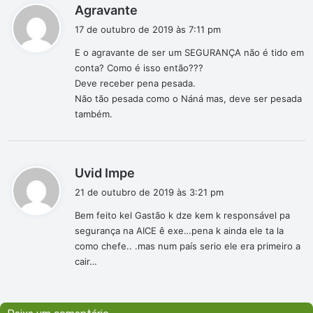
d
Agravante
i
17 de outubro de 2019 às 7:11 pm
s
E o agravante de ser um SEGURANÇA não é tido em
s
conta? Como é isso então???
e
Deve receber pena pesada.
:
Não tão pesada como o Náná mas, deve ser pesada
também.
d
Uvid Impe
i
21 de outubro de 2019 às 3:21 pm
s
Bem feito kel Gastão k dze kem k responsável pa
s
segurança na AICE ê exe…pena k ainda ele ta la
e
como chefe.. .mas num país serio ele era primeiro a
:
cair…