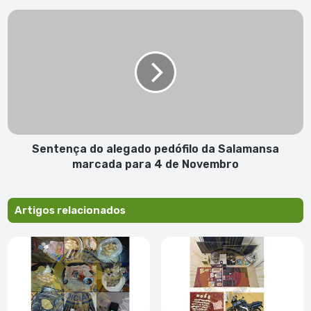
jovens
Sentença
a
do
ousar
alegado
pedófilo
da
Salamansa
marcada
para
4
de
Sentença do alegado pedófilo da Salamansa
Novembro
marcada para 4 de Novembro
Artigos relacionados