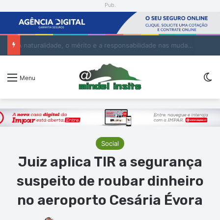
Pub.
A naturalidade, o mérito e a responsabilidade nas mudanças na Administração Pública
Sw
Menu
Social
Juiz aplica TIR a segurança
suspeito de roubar dinheiro
no aeroporto Cesária Évora