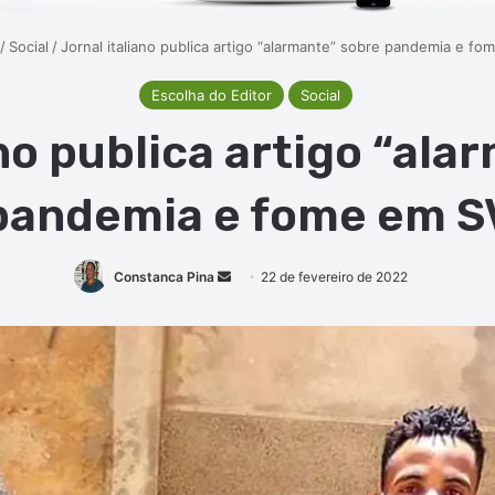
/
Social
/
Jornal italiano publica artigo “alarmante” sobre pandemia e f
Escolha do Editor
Social
ano publica artigo “ala
pandemia e fome em S
Mande
Constanca Pina
22 de fevereiro de 2022
um
e-
mail