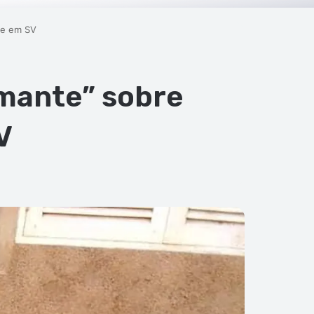
ome em SV
rmante” sobre
V