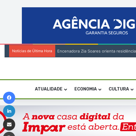
Notícias de Última Hora
Encenadora Zia Soares orienta residênci
ATUALIDADE
ECONOMIA
CULTURA
Facebook
Linkedin
Compartilhar via e-mail
Imprimir