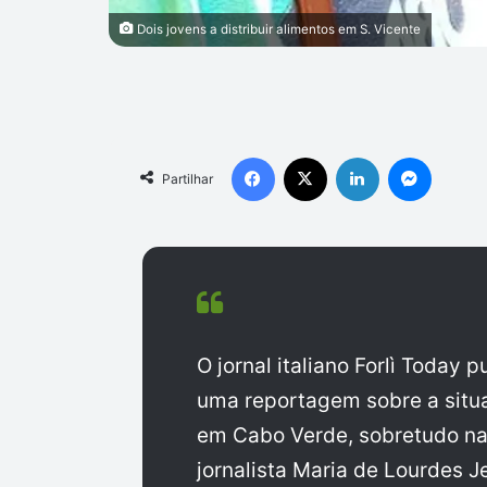
Dois jovens a distribuir alimentos em S. Vicente
Facebook
X
Linkedin
Messen
Partilhar
O jornal italiano Forlì Today 
uma reportagem sobre a situ
em Cabo Verde, sobretudo na 
jornalista Maria de Lourdes J