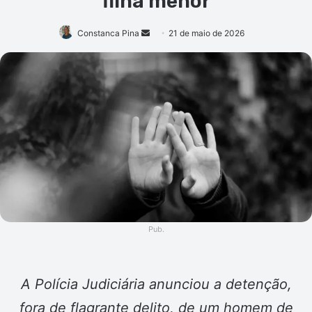
filha menor
Mande
Constanca Pina
21 de maio de 2026
um
e-
mail
Pub.
A Polícia Judiciária anunciou a detenção,
fora de flagrante delito, de um homem de