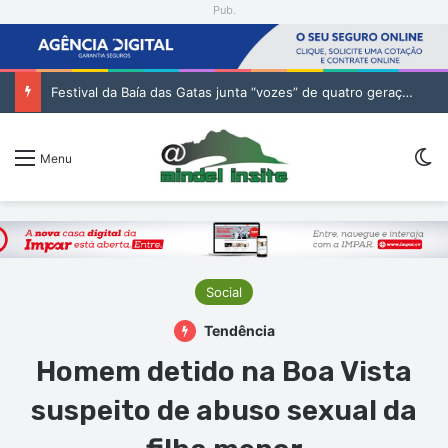
Pub.
Festival da Baía das Gatas junta “vozes” de quatro gerações da música cabo-verdiana na segunda noite
Sw
Menu
Social
Tendência
Homem detido na Boa Vista
suspeito de abuso sexual da