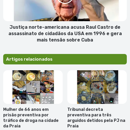
Castro
de
assassinato
de
cidadãos
Justiça norte-americana acusa Raul Castro de
da
assassinato de cidadãos da USA em 1996 e gera
USA
mais tensão sobre Cuba
em
1996
e
Artigos relacionados
gera
mais
tensão
sobre
Cuba
Mulher de 66 anos em
Tribunal decreta
prisão preventiva por
preventiva para três
tráfico de droga na cidade
arguidos detidos pela PJ na
da Praia
Praia