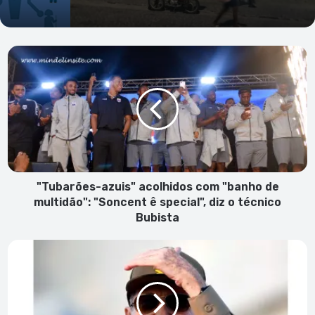
"Tubarões-
azuis"
acolhidos
com
"banho
de
multidão":
"Soncent
ê
special",
"Tubarões-azuis" acolhidos com "banho de
diz
multidão": "Soncent ê special", diz o técnico
o
Bubista
técnico
Bubista
Justiça
norte-
americana
acusa
Raul