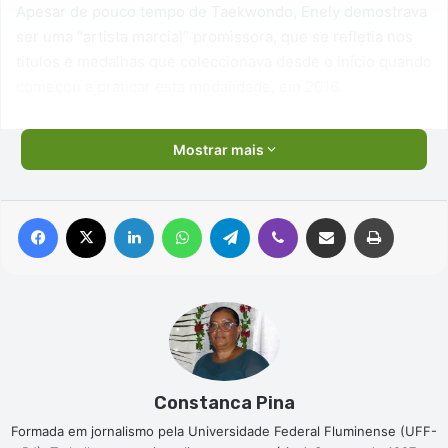
Apesar de pouco tempo de Taekwondo, Enely demostrava
ser uma “artista marcial” promissora, que se refletia nos
títulos e medalhas que coleccionava desde o início quando
começou a praticar esta modalidade, em 2016.
Mostrar mais
Facebook
X
Linkedin
WhatsApp
Telegram
Viber
Compartilhar via e-mail
Imprimir
Constanca Pina
Formada em jornalismo pela Universidade Federal Fluminense (UFF-