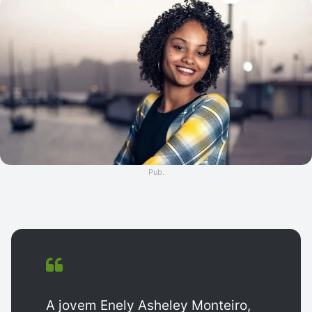
e-
mail
Pub.
A jovem Enely Asheley Monteiro,