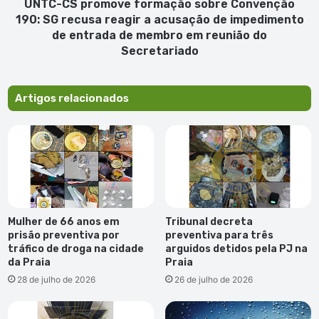
reagir
UNTC-CS promove formação sobre Convenção
a
190: SG recusa reagir a acusação de impedimento
acusação
de entrada de membro em reunião do
de
Secretariado
impedimento
de
entrada
Artigos relacionados
de
membro
em
reunião
do
Secretariado
Mulher de 66 anos em
Tribunal decreta
prisão preventiva por
preventiva para três
tráfico de droga na cidade
arguidos detidos pela PJ na
da Praia
Praia
28 de julho de 2026
26 de julho de 2026