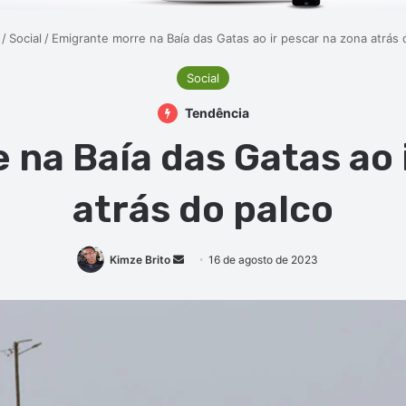
/
Social
/
Emigrante morre na Baía das Gatas ao ir pescar na zona atrás 
Social
Tendência
na Baía das Gatas ao 
atrás do palco
Mande
Kimze Brito
16 de agosto de 2023
um
e-
mail