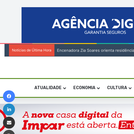
Notícias de Última Hora
Encenadora Zia Soares orienta residênci
ATUALIDADE
ECONOMIA
CULTURA
Facebook
Linkedin
Compartilhar via e-mail
Imprimir