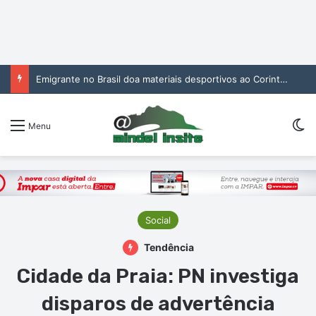
Emigrante no Brasil doa materiais desportivos ao Corinthians de São Vicente
Sw
Menu
Social
Tendência
Cidade da Praia: PN investiga
disparos de advertência