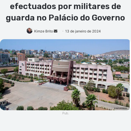
efectuados por militares de
guarda no Palácio do Governo
Mande
Kimze Brito
13 de janeiro de 2024
um
e-
mail
Pub.