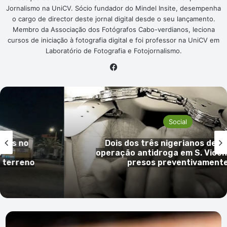
Jornalismo na UniCV. Sócio fundador do Mindel Insite, desempenha
o cargo de director deste jornal digital desde o seu lançamento.
Membro da Associação dos Fotógrafos Cabo-verdianos, leciona
cursos de iniciação à fotografia digital e foi professor na UniCV em
Laboratório de Fotografia e Fotojornalismo.
Facebook
Social
s no
Dois dos três nigerianos detidos
operação antidroga em S. Vicente 
rreno
presos preventivamente
Lendas
do