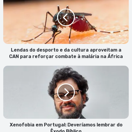
desporto
e
da
cultura
aproveitam
a
CAN
para
Lendas do desporto e da cultura aproveitam a
reforçar
CAN para reforçar combate à malária na África
combate
à
Xenofobia
malária
em
na
Portugal:
África
Deveríamos
lembrar
do
Êxodo
Bíblico
Xenofobia em Portugal: Deveríamos lembrar do
Êxodo Bíblico