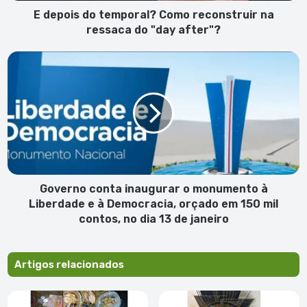
"day
E depois do temporal? Como reconstruir na
after"?
ressaca do "day after"?
Governo
conta
inaugurar
o
monumento
à
Liberdade
e
à
Democracia,
Governo conta inaugurar o monumento à
orçado
Liberdade e à Democracia, orçado em 150 mil
em
contos, no dia 13 de janeiro
150
mil
contos,
Artigos relacionados
no
dia
13