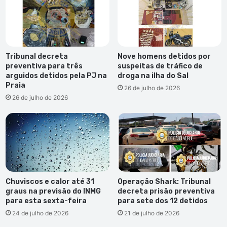
de
janeiro
Tribunal decreta
Nove homens detidos por
preventiva para três
suspeitas de tráfico de
arguidos detidos pela PJ na
droga na ilha do Sal
Praia
26 de julho de 2026
26 de julho de 2026
Chuviscos e calor até 31
Operação Shark: Tribunal
graus na previsão do INMG
decreta prisão preventiva
para esta sexta-feira
para sete dos 12 detidos
24 de julho de 2026
21 de julho de 2026