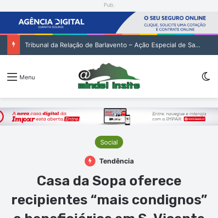
Pub.
Tribunal da Relação de Barlavento – Ação Especial de Sandra Helena Monteiro Lima (2. pub)
Sw
Menu
Social
Tendência
Casa da Sopa oferece
recipientes “mais condignos”