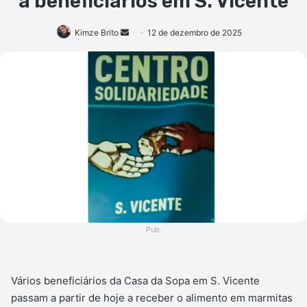
a beneficiários em S. Vicente
Mande
Kimze Brito
12 de dezembro de 2025
um
e-
mail
Pub.
Vários beneficiários da Casa da Sopa em S. Vicente
passam a partir de hoje a receber o alimento em marmitas