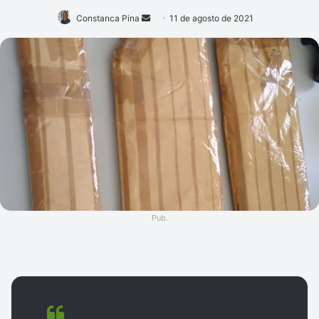
Mande
Constanca Pina
11 de agosto de 2021
um
e-
mail
Pub.