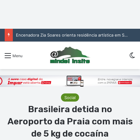
Encenadora Zia Soares orienta residência artística em São Vicente
Sw
Menu
Social
Brasileira detida no
Aeroporto da Praia com mais
de 5 kg de cocaína