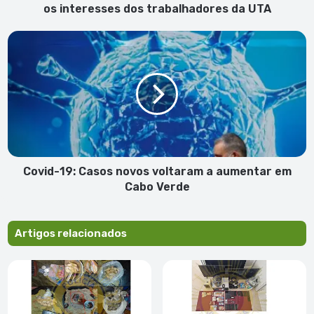
UTA
os interesses dos trabalhadores da UTA
Covid-
19:
Casos
novos
voltaram
a
aumentar
em
Cabo
Verde
Covid-19: Casos novos voltaram a aumentar em
Cabo Verde
Artigos relacionados