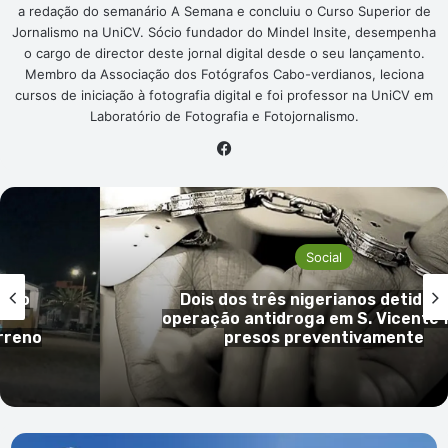
a redação do semanário A Semana e concluiu o Curso Superior de
Jornalismo na UniCV. Sócio fundador do Mindel Insite, desempenha
o cargo de director deste jornal digital desde o seu lançamento.
Membro da Associação dos Fotógrafos Cabo-verdianos, leciona
cursos de iniciação à fotografia digital e foi professor na UniCV em
Laboratório de Fotografia e Fotojornalismo.
Facebook
Social
s no
Dois dos três nigerianos detidos
operação antidroga em S. Vicente 
rreno
presos preventivamente
Festival