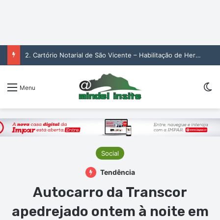
2. Cartório Notarial de São Vicente – Habilitação de Herdeiros de Maria Odette Soares Gomes (1. pub)
Sw
Menu
Social
Tendência
Autocarro da Transcor
apedrejado ontem à noite em