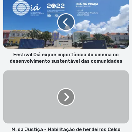
Oiá
expõe
importância
do
cinema
no
desenvolvimento
sustentável das
comunidades
Festival Oiá expõe importância do cinema no
desenvolvimento sustentável das comunidades
M.
da
Justiça
-
Habilitação
de
herdeiros
Celso
Rosário
(1.
M. da Justiça - Habilitação de herdeiros Celso