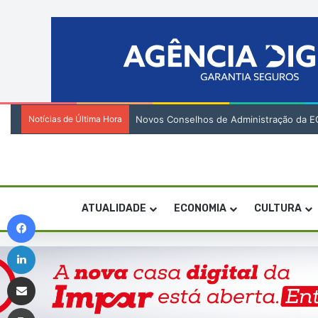
Notícias de Última Hora
Novos Conselhos de Administração da EC
ATUALIDADE
ECONOMIA
CULTURA
Facebook
Linkedin
Compartilhar via e-mail
Imprimir