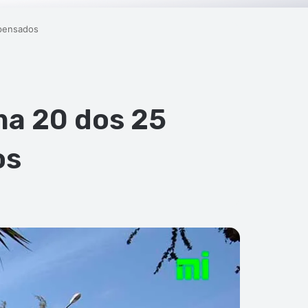
spensados
ma 20 dos 25
os