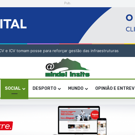
Pub.
V e ICV tomam posse para reforçar gestão das infraestruturas
SOCIAL
DESPORTO
MUNDO
OPINIÃO E ENTRE