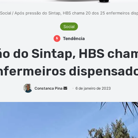
Social
/
Após pressão do Sintap, HBS chama 20 dos 25 enfermeiros di
Social
Tendência
o do Sintap, HBS cha
nfermeiros dispensad
Mande
Constanca Pina
6 de janeiro de 2023
um
e-
mail