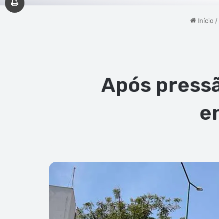
Início
/
Após pressã
e