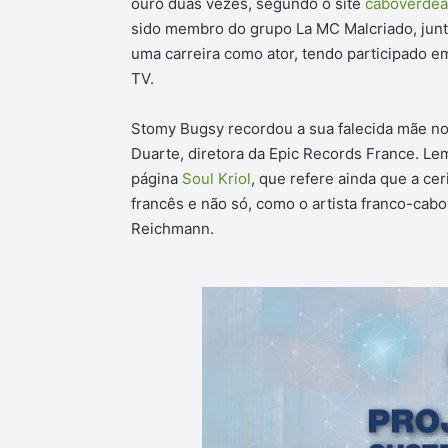
ouro duas vezes, segundo o site
caboverdea
sido membro do grupo La MC Malcriado, junt
uma carreira como ator, tendo participado 
TV.
Stomy Bugsy recordou a sua falecida mãe no 
Duarte, diretora da Epic Records France. Le
página
Soul Kriol
, que refere ainda que a c
francês e não só, como o artista franco-cab
Reichmann.