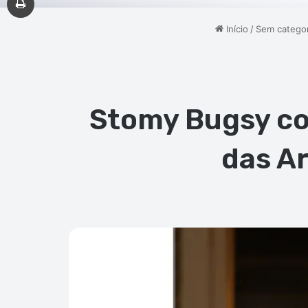
Início
/
Sem categor
Stomy Bugsy co
das A