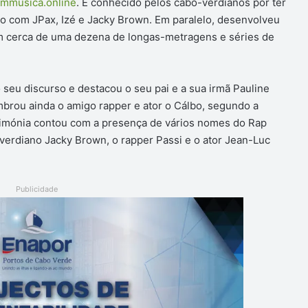
mmusica.online
. É conhecido pelos cabo-verdianos por ter
o com JPax, Izé e Jacky Brown. Em paralelo, desenvolveu
em cerca de uma dezena de longas-metragens e séries de
seu discurso e destacou o seu pai e a sua irmã Pauline
mbrou ainda o amigo rapper e ator o Cálbo, segundo a
erimónia contou com a presença de vários nomes do Rap
overdiano Jacky Brown, o rapper Passi e o ator Jean-Luc
Publicidade