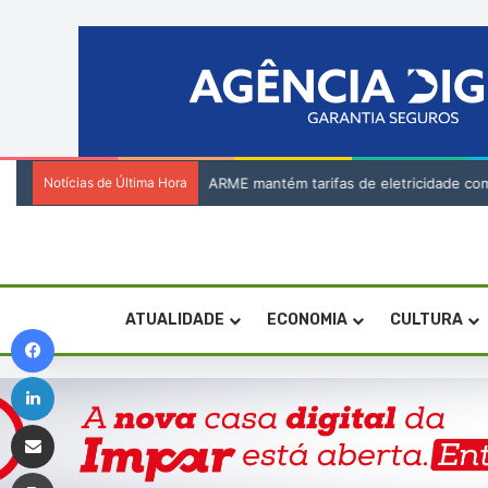
Notícias de Última Hora
ARME mantém tarifas de eletricidade com
ATUALIDADE
ECONOMIA
CULTURA
Facebook
Linkedin
Compartilhar via e-mail
Imprimir