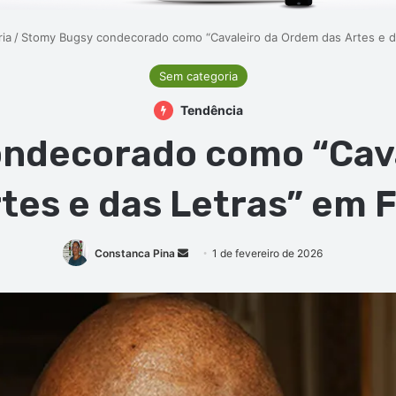
ia
/
Stomy Bugsy condecorado como “Cavaleiro da Ordem das Artes e d
Sem categoria
Tendência
ndecorado como “Cav
rtes e das Letras” em 
Mande
Constanca Pina
1 de fevereiro de 2026
um
e-
mail