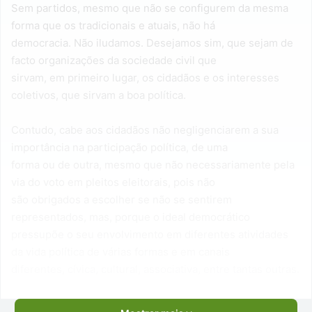
Sem partidos, mesmo que não se configurem da mesma
forma que os tradicionais e atuais, não há
democracia. Não iludamos. Desejamos sim, que sejam de
facto organizações da sociedade civil que
sirvam, em primeiro lugar, os cidadãos e os interesses
coletivos, que sirvam a boa política.
Contudo, cabe aos cidadãos não negligenciarem a sua
importância na participação política, de uma
forma ou de outra, mesmo que não necessariamente pela
via do voto em pleitos eleitorais, pois não
são obrigados a escolher se não se sentirem
representados, mas, porque o ideal democrático
pressupõe o seu envolvimento em diferentes atividades
da vida política de várias formas e em canais
diferentes, cívica, cultural, associativa, entre tantas outras.