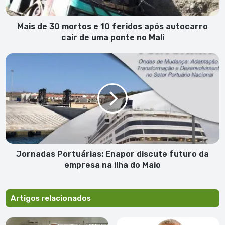
após
autocarro
cair
Mais de 30 mortos e 10 feridos após autocarro
de
cair de uma ponte no Mali
uma
ponte
Jornadas
no
Portuárias:
Mali
Enapor
discute
futuro
da
empresa
na
ilha
do
Jornadas Portuárias: Enapor discute futuro da
Maio
empresa na ilha do Maio
Artigos relacionados