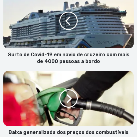
de
Covid-
19
em
navio
de
cruzeiro
com
mais
Surto de Covid-19 em navio de cruzeiro com mais
de
de 4000 pessoas a bordo
4000
pessoas
Baixa
a
generalizada
bordo
dos
preços
dos
combustíveis
Baixa generalizada dos preços dos combustíveis