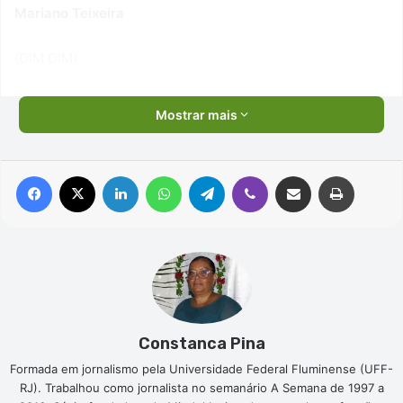
Mariano Teixeira
(DIM DIM)
Mostrar mais
Facebook
X
Linkedin
WhatsApp
Telegram
Viber
Compartilhar via e-mail
Imprimir
Constanca Pina
Formada em jornalismo pela Universidade Federal Fluminense (UFF-
RJ). Trabalhou como jornalista no semanário A Semana de 1997 a