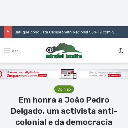
Batuque conquista Campeonato Nacional Sub-19 com golo de Erickson no prolongamento
Sw
Menu
Opinião
Em honra a João Pedro
Delgado, um activista anti-
colonial e da democracia