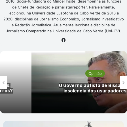
2016. Sócia-fundadora do Mindel Insite, desempenha as funções
de Chefe de Redação e jornalista/repórter. Paralelamente,
leccionou na Universidade Lusófona de Cabo Verde de 2013 a
2020, disciplinas de Jornalismo Económico, Jornalismo Investigativo
e Redação Jornalística. Atualmente lecciona a disciplina de
Jornalismo Comparado na Universidade de Cabo Verde (Uni-CV).
Facebook
Opinião
ois,
O Governo autista de Bissau e 
ros?
insolência dos usurpadores
Surto