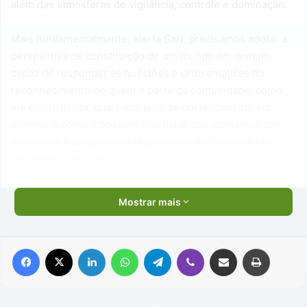
além das atmosferas de vigilância, controle e dominação.
Mais fundamentalmente, alerta Sarr, precisamos adotar a
perspectiva de constituição de um mundo em comum
capaz de responder às questões e problemáticas do
reconhecimento de quem é parte da comunidade, como
ela é construída, quais imagens de pertencimento ela
envolve e como é possível nos livrar dos atavismos que
alimentam a propriedade dispensável e a produção da
identidade pelo idêntico.
Mostrar mais
Facebook
X
Linkedin
WhatsApp
Telegram
Viber
Compartilhar via e-mail
Imprimir