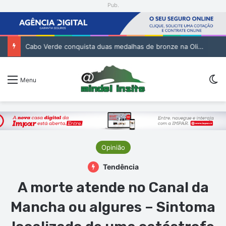
Pub.
Cabo Verde conquista duas medalhas de bronze na Olimpíada Internacional de Inteligência Artificial
Sw
Menu
Opinião
Tendência
A morte atende no Canal da
Mancha ou algures – Sintoma