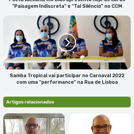
"Tal
"Paisagem Indiscreta" e "Tal Silêncio" no CCM
Silêncio"
no
Samba
CCM
Tropical
vai
participar
no
Carnaval
2022
com
uma
"performance"
Samba Tropical vai participar no Carnaval 2022
na
com uma "performance" na Rua de Lisboa
Rua
de
Lisboa
Artigos relacionados