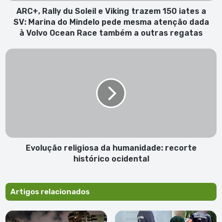
a
ARC+, Rally du Soleil e Viking trazem 150 iates a
SV:
SV: Marina do Mindelo pede mesma atenção dada
Marina
à Volvo Ocean Race também a outras regatas
do
Mindelo
Evolução
pede
religiosa
mesma
da
atenção
humanidade:
dada
recorte
à
histórico
Volvo
ocidental
Ocean
Race
também
Evolução religiosa da humanidade: recorte
a
histórico ocidental
outras
regatas
Artigos relacionados