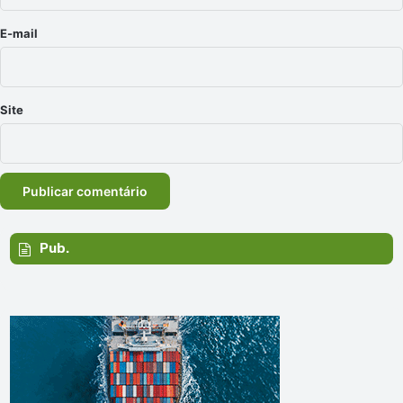
o
*
E-mail
Site
Pub.