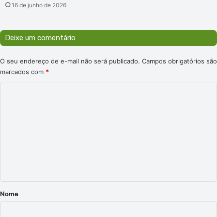
16 de junho de 2026
Deixe um comentário
O seu endereço de e-mail não será publicado.
Campos obrigatórios são
marcados com
*
C
o
m
e
n
t
á
r
Nome
i