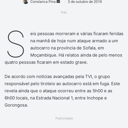
Mande
Constanca Pina
3 de outubro de 2019
um
Pub.
e-
mail
S
eis pessoas morreram e várias ficaram feridas
na manhã de hoje num ataque armado a um
autocarro na província de Sofala, em
Moçambique. Há relatos ainda de pelo menos
quatro pessoas ficaram em estado grave.
De acordo com notícias avançadas pela TVI, o grupo
responsável pelo tiroteio ao autocarro está em fuga. Este
revela ainda que o ataque ocorreu entre as 5h00 e as
6h00 locais, na Estrada Nacional 1, entre Inchope e
Gorongosa.
Publicidade