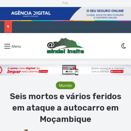
Pub.
Festival da Baía das Gatas junta “vozes” de quatro gerações da música cabo-verdiana na segunda noite
Sw
Menu
Mundo
Seis mortos e vários feridos
em ataque a autocarro em
Moçambique