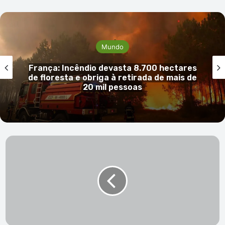
Mundo
Incêndio devasta 8.700 hectares
Pentágo
ta e obriga à retirada de mais de
mais verb
20 mil pessoas
ARC+,
Rally
du
Soleil
e
Viking
trazem
150
iates