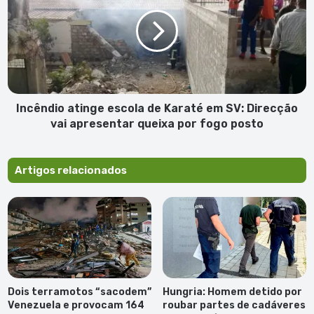
escola
de
Karaté
em
SV:
Direcção
vai
apresentar
Incêndio atinge escola de Karaté em SV: Direcção
queixa
vai apresentar queixa por fogo posto
por
fogo
posto
Artigos relacionados
Dois terramotos “sacodem”
Hungria: Homem detido por
Venezuela e provocam 164
roubar partes de cadáveres