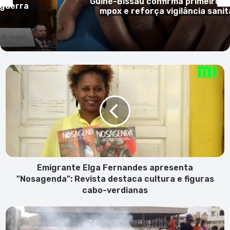
Guiné-Bissau confirma primeiro ca
guerra
mpox e reforça vigilância sanitá
Emigrante
Elga
Fernandes
apresenta
"Nosagenda":
Revista
destaca
cultura
e
figuras
Emigrante Elga Fernandes apresenta
cabo-
"Nosagenda": Revista destaca cultura e figuras
verdianas
cabo-verdianas
Incêndio
atinge