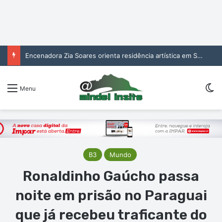
Encenadora Zia Soares orienta residência artística em São Vicente
Sw
Menu
B3
Mundo
Ronaldinho Gaúcho passa
noite em prisão no Paraguai
que já recebeu traficante do