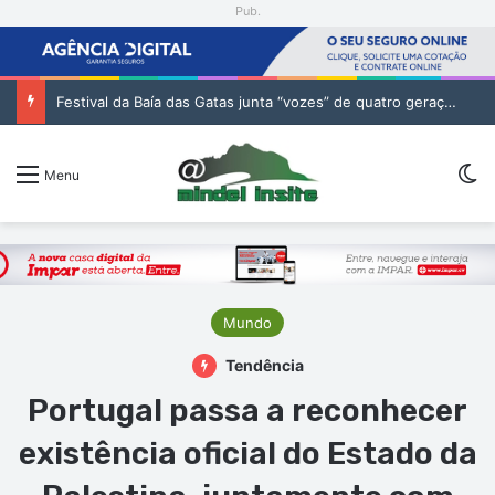
Pub.
Festival da Baía das Gatas junta “vozes” de quatro gerações da música cabo-verdiana na segunda noite
Sw
Menu
Mundo
Tendência
Portugal passa a reconhecer
existência oficial do Estado da