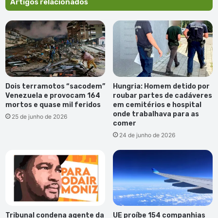
Artigos relacionados
Africanos
de
África
Dois terramotos “sacodem”
Hungria: Homem detido por
Venezuela e provocam 164
roubar partes de cadáveres
mortos e quase mil feridos
em cemitérios e hospital
onde trabalhava para as
25 de junho de 2026
comer
24 de junho de 2026
Tribunal condena agente da
UE proíbe 154 companhias