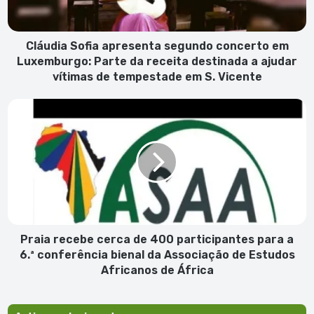
Luxemburgo:
Parte
da
receita
Cláudia Sofia apresenta segundo concerto em
destinada
Luxemburgo: Parte da receita destinada a ajudar
a
vítimas de tempestade em S. Vicente
ajudar
vítimas
Praia
de
recebe
tempestade
cerca
em
de
S.
400
Vicente
participantes
para
a
6.ª
conferência
Praia recebe cerca de 400 participantes para a
bienal
6.ª conferência bienal da Associação de Estudos
da
Africanos de África
Associação
de
Estudos