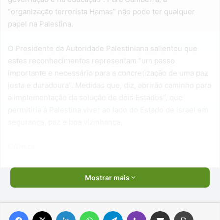
“organização terrorista Hamas” não pode ter qualquer
papel na Palestina.
O Presidente da Autoridade Palestiniana salientou que
estes reconhecimentos representam “um passo
importante e necessário para a concretização de uma paz
justa e duradoura”. Medidas que, diz, abrirão caminho para
a implementação da solução de dois Estados”, que
permitiria à Palestina viver ao lado do Estado de Israel em
segurança, paz e boa vizinhança.
C/Dn.pt
Mostrar mais
Facebook
X
Linkedin
WhatsApp
Telegram
Viber
Compartilhar via e-mail
Imprimir