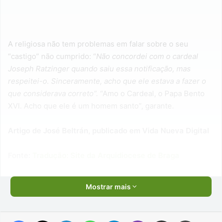
A religiosa não tem problemas em falar sobre o seu
“castigo” não cumprido: “
Não concordei com o cardeal
Joseph Ratzinger quando saiu essa notificação, mas
respeitei-o. Sinceramente, acho que ele estava a fazer o
que considerava correto”.
“Amo o Cardeal, o Papa Bento
XVI. Acho que ele é um homem santo”, garante.
Artigo de José Beltrán, publicado em Vida Nueva Digital
Fonte:
Tradução: Site da Arquidiocese de Braga
Mostrar mais
Facebook
X
Linkedin
WhatsApp
Telegram
Viber
Compartilhar via e-mail
Imprimir