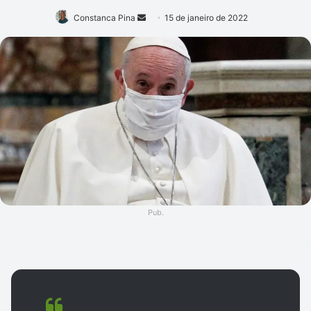
Mande
Constanca Pina
15 de janeiro de 2022
um
e-
mail
Pub.