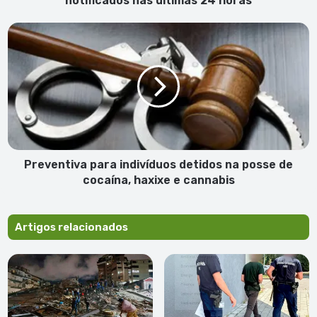
notificados nas últimas 24 horas
24
horas
Preventiva
para
indivíduos
detidos
na
posse
de
cocaína,
haxixe
e
Preventiva para indivíduos detidos na posse de
cannabis
cocaína, haxixe e cannabis
Artigos relacionados