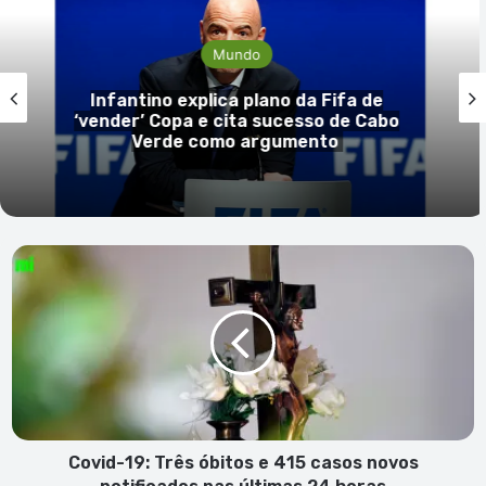
Mundo
no explica plano da Fifa de
 Copa e cita sucesso de Cabo
rde como argumento
Covid-
19:
Três
óbitos
e
415
casos
novos
notificados
nas
Covid-19: Três óbitos e 415 casos novos
últimas