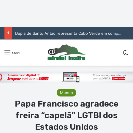
Dupla de Santo Antão representa Cabo Verde em competição africana de jovens promessas de voleibol de praia
Sw
Menu
Mundo
Papa Francisco agradece
freira “capelã” LGTBI dos
Estados Unidos