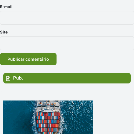
*
E-mail
Site
Pub.