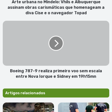
carismáticas
Arte urbana no Mindelo: Vhils e Albuquerque
que
assinam obras carismáticas que homenageam a
homenageam
diva Cise e o navegador Topad
a
diva
Boeing
Cise
787-
e
9
o
realiza
navegador
primeiro
Topad
voo
sem
escala
entre
Nova
Boeing 787-9 realiza primeiro voo sem escala
Iorque
entre Nova Iorque e Sidney em 19h15mn
e
Sidney
em
Artigos relacionados
19h15mn