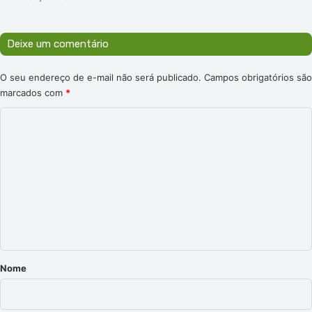
Deixe um comentário
O seu endereço de e-mail não será publicado.
Campos obrigatórios são
marcados com
*
C
o
m
e
n
t
á
r
Nome
i
o