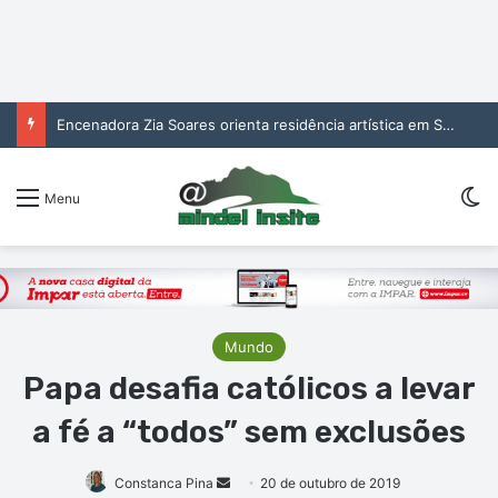
Encenadora Zia Soares orienta residência artística em São Vicente
Sw
Menu
Mundo
Papa desafia católicos a levar
a fé a “todos” sem exclusões
Mande
Constanca Pina
20 de outubro de 2019