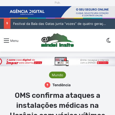
Pub.
Festival da Baía das Gatas junta “vozes” de quatro gerações da música cabo-verdiana na segunda noite
Sw
Menu
Mundo
Tendência
OMS confirma ataques a
instalações médicas na