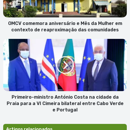
Mulher
em
contexto
de
OMCV comemora aniversário e Mês da Mulher em
reaproximação
contexto de reaproximação das comunidades
das
comunidades
Primeiro-
ministro
António
Costa
na
cidade
da
Praia
para
a
Primeiro-ministro António Costa na cidade da
VI
Praia para a VI Cimeira bilateral entre Cabo Verde
Cimeira
e Portugal
bilateral
entre
Cabo
Artigos relacionados