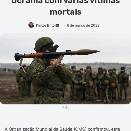
Ucrânia com várias vítimas
mortais
Mande
Kimze Brito
6 de março de 2022
um
e-
mail
Pub.
A Organização Mundial da Saúde (OMS) confirmou, este