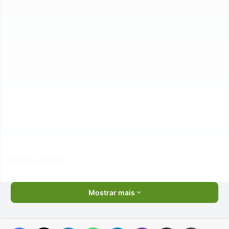
C/Tsf.pt e Dn.pt
Mostrar mais
Facebook
X
Linkedin
WhatsApp
Telegram
Viber
Compartilhar via e-mail
Imprimir