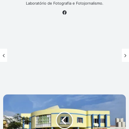
Laboratório de Fotografia e Fotojornalismo.
Facebook
OMCV
comemora
aniversário
e
Mês
da