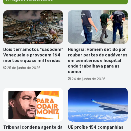
Verde
e
Portugal
Dois terramotos “sacodem”
Hungria: Homem detido por
Venezuela e provocam 164
roubar partes de cadáveres
mortos e quase mil feridos
em cemitérios e hospital
onde trabalhava para as
25 de junho de 2026
comer
24 de junho de 2026
Tribunal condena agente da
UE proíbe 154 companhias