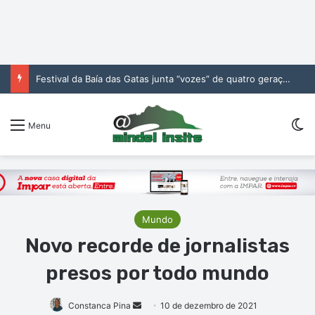
Festival da Baía das Gatas junta “vozes” de quatro gerações da música cabo-verdiana na segunda noite
Sw
Menu
Mundo
Novo recorde de jornalistas
presos por todo mundo
Mande
Constanca Pina
10 de dezembro de 2021