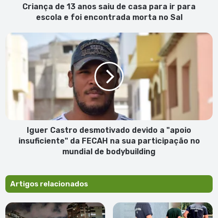
para
Criança de 13 anos saiu de casa para ir para
escola
escola e foi encontrada morta no Sal
e
foi
Iguer
encontrada
Castro
morta
desmotivado
no
devido
Sal
a
"apoio
insuficiente"
da
FECAH
na
Iguer Castro desmotivado devido a "apoio
sua
insuficiente" da FECAH na sua participação no
participação
mundial de bodybuilding
no
mundial
de
Artigos relacionados
bodybuilding