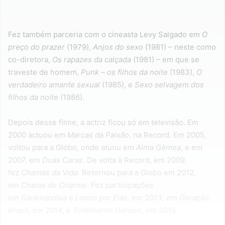
Fez também parceria com o cineasta Levy Salgado em
O
preço do prazer
(1979),
Anjos do sexo
(1981) – neste como
co-diretora,
Os rapazes da calçada
(1981) – em que se
traveste de homem,
Punk – os filhos da noite
(1983),
O
verdadeiro amante sexual
(1985), e
Sexo selvagem dos
filhos da noite
(1986).
Depois desse filme, a actriz ficou só em televisão. Em
2000 actuou em
Marcas da Paixão
, na Record. Em 2005,
voltou para a Globo, onde atuou em
Alma Gêmea
, e em
2007, em
Duas Caras
. De volta à Record, em 2009,
fez
Chamas da Vida
. Retornou para a Globo em 2012,
em
Cheias de Charme
. Fez participações
em
Saramandaia
e
Louco por Elas
, em 2013, em
Geração
Brasil
, em 2014, e
Totalmente Demais
, em 2015.