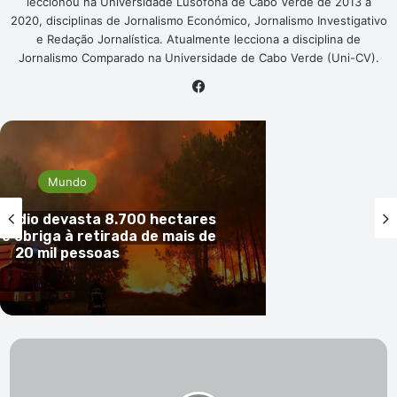
leccionou na Universidade Lusófona de Cabo Verde de 2013 a
2020, disciplinas de Jornalismo Económico, Jornalismo Investigativo
e Redação Jornalística. Atualmente lecciona a disciplina de
Jornalismo Comparado na Universidade de Cabo Verde (Uni-CV).
Facebook
Mundo
cêndio devasta 8.700 hectares
 e obriga à retirada de mais de
20 mil pessoas
Sismo
de
magnitude