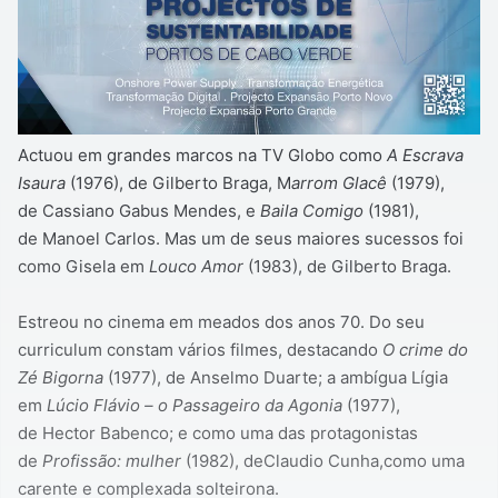
Actuou em grandes marcos na TV Globo como
A Escrava
Isaura
(1976), de Gilberto Braga, M
arrom Glacê
(1979),
de Cassiano Gabus Mendes, e
Baila Comigo
(1981),
de Manoel Carlos. Mas um de seus maiores sucessos foi
como Gisela em
Louco Amor
(1983), de Gilberto Braga.
Estreou no cinema em meados dos anos 70. Do seu
curriculum constam vários filmes, destacando
O crime do
Zé Bigorna
(1977), de Anselmo Duarte; a ambígua Lígia
em
Lúcio Flávio – o Passageiro da Agonia
(1977),
de Hector Babenco; e como uma das protagonistas
de
Profissão: mulher
(1982), deClaudio Cunha,como uma
carente e complexada solteirona.