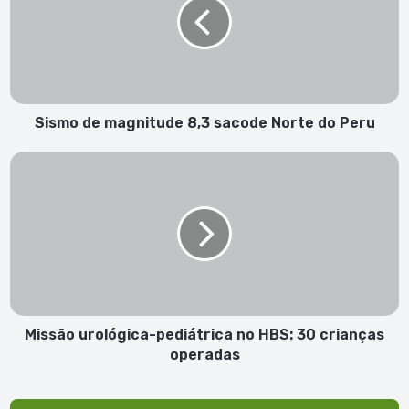
8,3
sacode
Norte
do
Peru
Sismo de magnitude 8,3 sacode Norte do Peru
Missão
urológica-
pediátrica
no
HBS:
30
crianças
operadas
Missão urológica-pediátrica no HBS: 30 crianças
operadas