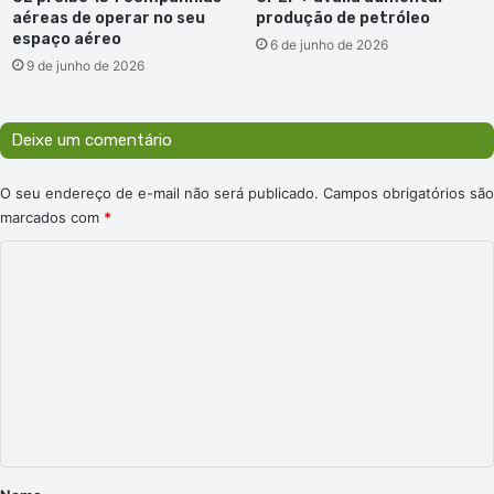
aéreas de operar no seu
produção de petróleo
espaço aéreo
6 de junho de 2026
9 de junho de 2026
Deixe um comentário
O seu endereço de e-mail não será publicado.
Campos obrigatórios são
marcados com
*
C
o
m
e
n
t
á
r