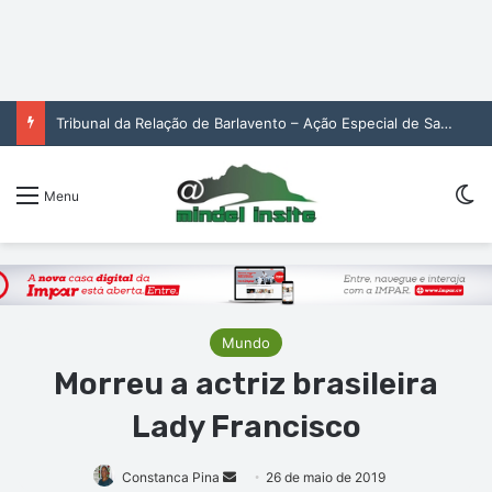
Tribunal da Relação de Barlavento – Ação Especial de Sandra Helena Monteiro Lima (2. pub)
Sw
Menu
Mundo
Morreu a actriz brasileira
Lady Francisco
Mande
Constanca Pina
26 de maio de 2019