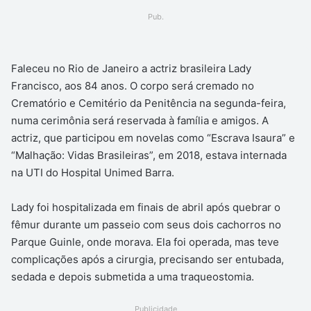
um
Pub.
e-
mail
Faleceu no Rio de Janeiro a actriz brasileira Lady
Francisco, aos 84 anos. O corpo será cremado no
Crematório e Cemitério da Penitência na segunda-feira,
numa cerimônia será reservada à família e amigos. A
actriz, que participou em novelas como “Escrava Isaura” e
“Malhação: Vidas Brasileiras”, em 2018, estava internada
na UTI do Hospital Unimed Barra.
Lady foi hospitalizada em finais de abril após quebrar o
fêmur durante um passeio com seus dois cachorros no
Parque Guinle, onde morava. Ela foi operada, mas teve
complicações após a cirurgia, precisando ser entubada,
sedada e depois submetida a uma traqueostomia.
Publicidade