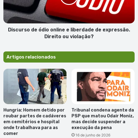
liberdade
de
expressão.
Direito
ou
Discurso de ódio online e liberdade de expressão.
violação?
Direito ou violação?
Artigos relacionados
Hungria: Homem detido por
Tribunal condena agente da
roubar partes de cadáveres
PSP que matou Odair Moniz,
em cemitérios e hospital
mas decide suspender a
onde trabalhava para as
execução da pena
comer
16 de junho de 2026