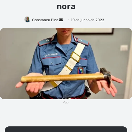
nora
Mande
Constanca Pina
19 de junho de 2023
um
e-
mail
Pub.