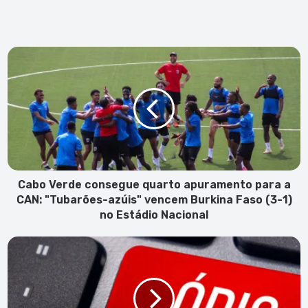
Cabo
Verde
consegue
quarto
apuramento
para
a
CAN:
"Tubarões-
azúis"
Cabo Verde consegue quarto apuramento para a
vencem
CAN: "Tubarões-azúis" vencem Burkina Faso (3-1)
Burkina
no Estádio Nacional
Faso
(3-
Discurso
1)
de
no
ódio
Estádio
online
Nacional
e