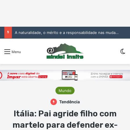
A naturalidade, o mérito e a responsabilidade nas mudanças na Administração Pública
Sw
Menu
Mundo
Tendência
Itália: Pai agride filho com
martelo para defender ex-