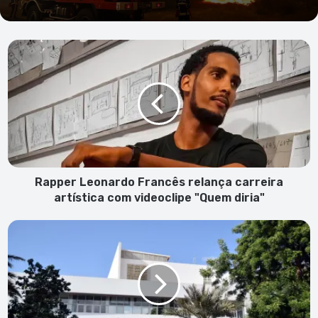
Rapper
Leonardo
Francês
relança
carreira
artística
com
videoclipe
"Quem
diria"
Rapper Leonardo Francês relança carreira
artística com videoclipe "Quem diria"
Com
oito
casos
suspeitos
de
dengue,
Delegacia