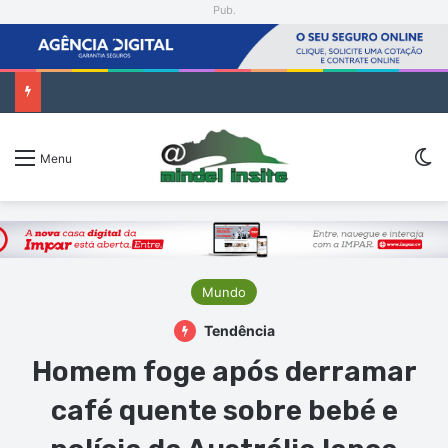
Pub.
Encenadora Zia Soares orienta residência artística em São Vicente
Sw
Menu
Mundo
Tendência
Homem foge após derramar
café quente sobre bebé e