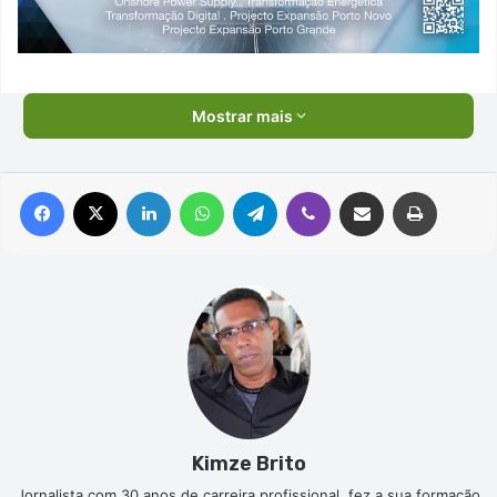
Mostrar mais
Facebook
X
Linkedin
WhatsApp
Telegram
Viber
Compartilhar via e-mail
Imprimir
Kimze Brito
Jornalista com 30 anos de carreira profissional, fez a sua formação