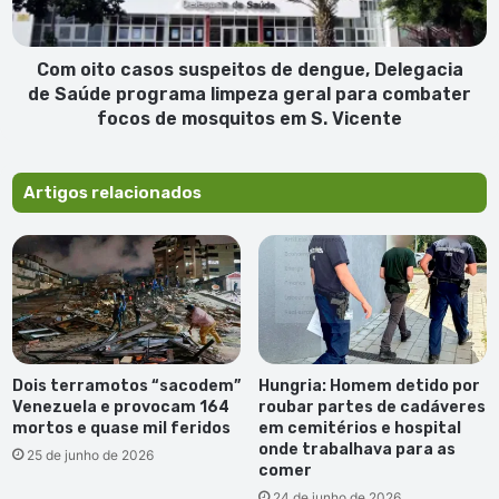
de
Saúde
programa
Com oito casos suspeitos de dengue, Delegacia
limpeza
de Saúde programa limpeza geral para combater
geral
focos de mosquitos em S. Vicente
para
combater
focos
Artigos relacionados
de
mosquitos
em
S.
Vicente
Dois terramotos “sacodem”
Hungria: Homem detido por
Venezuela e provocam 164
roubar partes de cadáveres
mortos e quase mil feridos
em cemitérios e hospital
onde trabalhava para as
25 de junho de 2026
comer
24 de junho de 2026