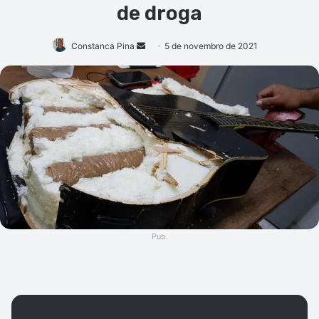
de droga
Mande
Constanca Pina
5 de novembro de 2021
um
e-
mail
Pub.