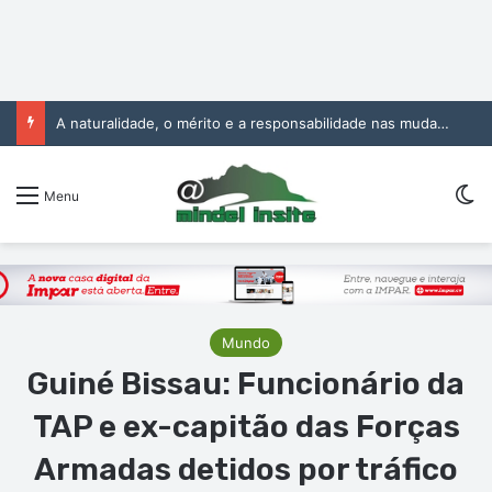
A naturalidade, o mérito e a responsabilidade nas mudanças na Administração Pública
Sw
Menu
Mundo
Guiné Bissau: Funcionário da
TAP e ex-capitão das Forças
Armadas detidos por tráfico