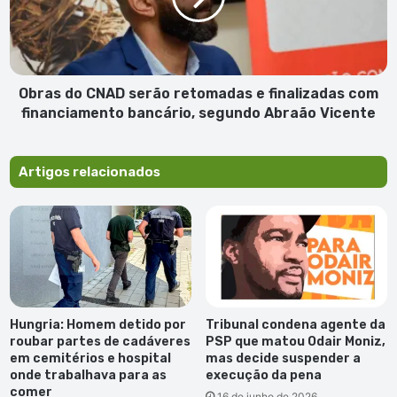
e
finalizadas
com
financiamento
bancário,
Obras do CNAD serão retomadas e finalizadas com
segundo
financiamento bancário, segundo Abraão Vicente
Abraão
Vicente
Artigos relacionados
Hungria: Homem detido por
Tribunal condena agente da
roubar partes de cadáveres
PSP que matou Odair Moniz,
em cemitérios e hospital
mas decide suspender a
onde trabalhava para as
execução da pena
comer
16 de junho de 2026