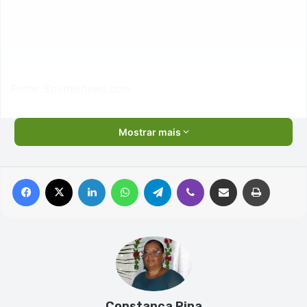
Fonte: Sputniknews.com
Mostrar mais
Facebook
X
Linkedin
WhatsApp
Telegram
Viber
Compartilhar via e-mail
Imprimir
Constanca Pina