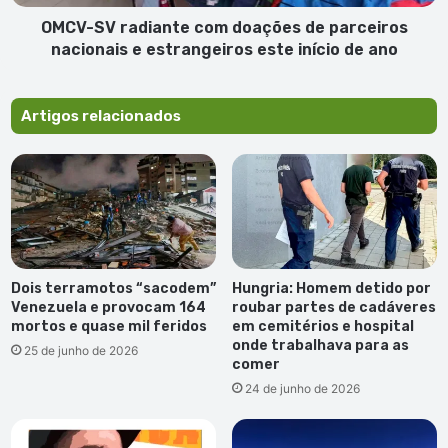
estrangeiros
este
OMCV-SV radiante com doações de parceiros
início
nacionais e estrangeiros este início de ano
de
ano
Artigos relacionados
Dois terramotos “sacodem”
Hungria: Homem detido por
Venezuela e provocam 164
roubar partes de cadáveres
mortos e quase mil feridos
em cemitérios e hospital
onde trabalhava para as
25 de junho de 2026
comer
24 de junho de 2026