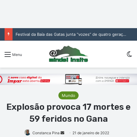
Festival da Baía das Gatas junta “vozes” de quatro gerações da música cabo-verdiana na segunda noite
Sw
Menu
Mundo
Explosão provoca 17 mortes e
59 feridos no Gana
Mande
Constanca Pina
21 de janeiro de 2022