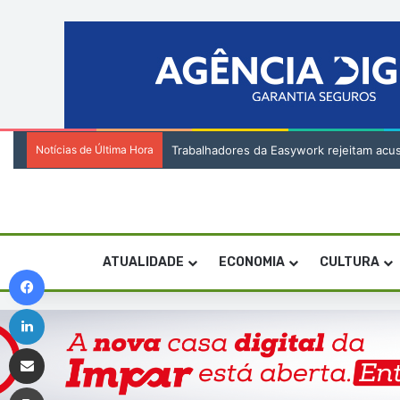
Notícias de Última Hora
Bubista deixa comando dos Tubarões Azu
ATUALIDADE
ECONOMIA
CULTURA
Facebook
Linkedin
Compartilhar via e-mail
Imprimir