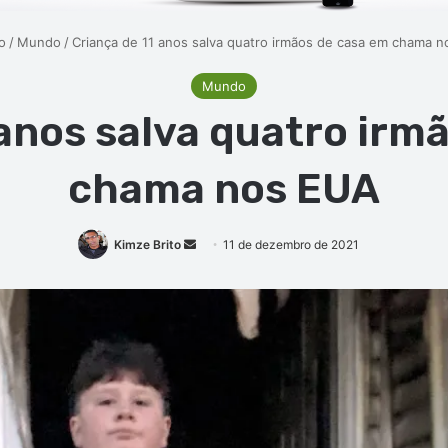
o
/
Mundo
/
Criança de 11 anos salva quatro irmãos de casa em chama 
Mundo
 anos salva quatro irm
chama nos EUA
Mande
Kimze Brito
11 de dezembro de 2021
um
e-
mail