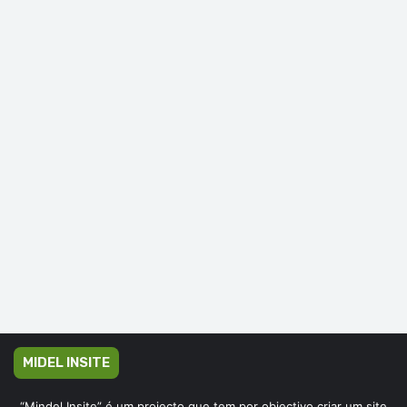
MIDEL INSITE
“Mindel Insite” é um projecto que tem por objectivo criar um site