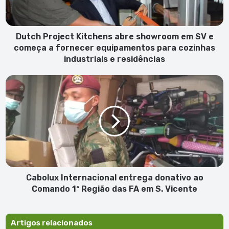
SV
e
começa
a
Dutch Project Kitchens abre showroom em SV e
fornecer
começa a fornecer equipamentos para cozinhas
equipamentos
industriais e residências
para
cozinhas
Cabolux
industriais
Internacional
e
entrega
residências
donativo
ao
Comando
1ª
Região
das
FA
Cabolux Internacional entrega donativo ao
em
Comando 1ª Região das FA em S. Vicente
S.
Vicente
Artigos relacionados