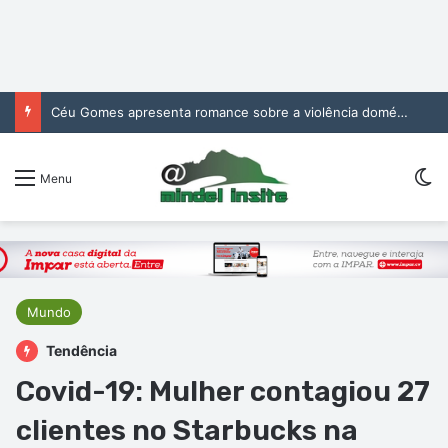
Céu Gomes apresenta romance sobre a violência doméstica no CCM
Sw
Menu
Mundo
Tendência
Covid-19: Mulher contagiou 27
clientes no Starbucks na