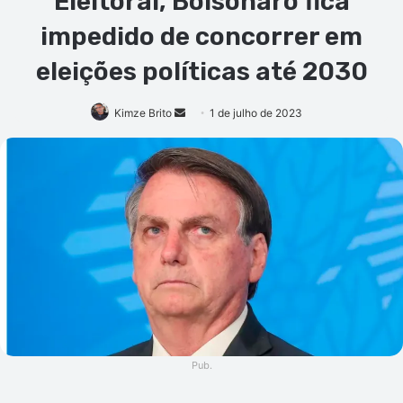
Eleitoral, Bolsonaro fica
impedido de concorrer em
eleições políticas até 2030
Mande
Kimze Brito
1 de julho de 2023
um
e-
mail
Pub.