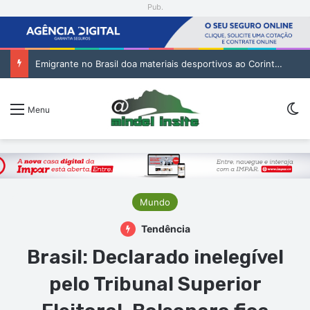
Pub.
Emigrante no Brasil doa materiais desportivos ao Corinthians de São Vicente
Sw
Menu
Mundo
Tendência
Brasil: Declarado inelegível
pelo Tribunal Superior