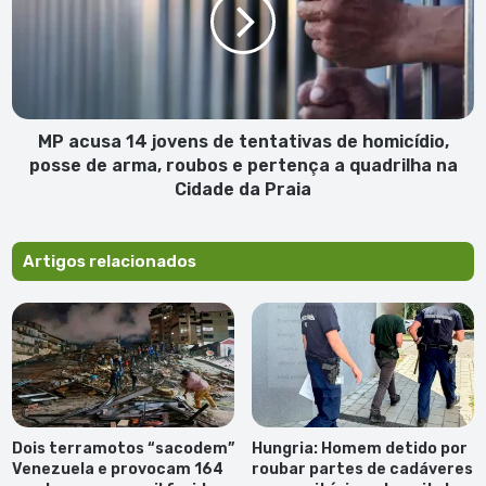
jovens
de
tentativas
de
homicídio,
posse
de
MP acusa 14 jovens de tentativas de homicídio,
arma,
posse de arma, roubos e pertença a quadrilha na
roubos
Cidade da Praia
e
pertença
a
Artigos relacionados
quadrilha
na
Cidade
da
Praia
Dois terramotos “sacodem”
Hungria: Homem detido por
Venezuela e provocam 164
roubar partes de cadáveres