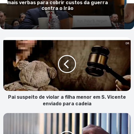
guerra
mpox e reforça vigilância sanitá
Pai
suspeito
de
violar
a
filha
menor
em
S.
Vicente
Pai suspeito de violar a filha menor em S. Vicente
enviado
enviado para cadeia
para
cadeia
MP
acusa
14