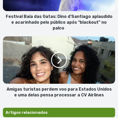
e
acarinhado
pelo
Festival Baía das Gatas: Dino d’Santiago aplaudido
público
e acarinhado pelo público após “blackout” no
após
palco
“blackout”
no
Amigas
palco
turistas
perdem
voo
para
Estados
Unidos
e
uma
delas
Amigas turistas perdem voo para Estados Unidos
pensa
e uma delas pensa processar a CV Airlines
processar
a
CV
Artigos relacionados
Airlines