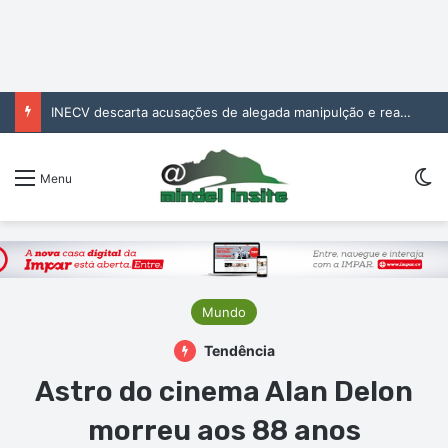
INECV descarta acusações de alegada manipulção e reafirma independência e rigor das estatísticas oficiais
Sw
Menu
Mundo
Tendência
Astro do cinema Alan Delon
morreu aos 88 anos