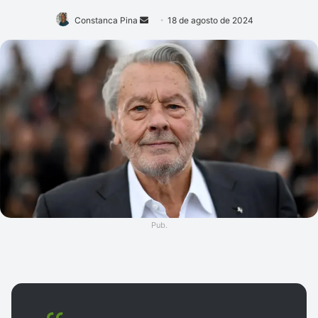
Mande
Constanca Pina
18 de agosto de 2024
um
e-
mail
Pub.