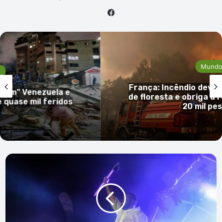
Facebook
Mundo
França: Incêndio devas
dem” Venezuela e
de floresta e obriga à r
quase mil feridos
20 mil pe
Festival
Baía
das
Gatas:
Dino
d’Santiago
aplaudido