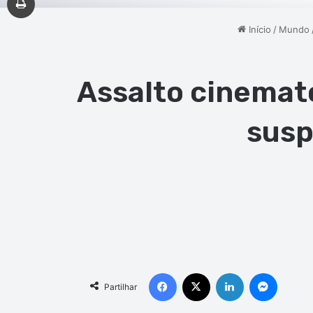
Início
/
Mundo
Assalto cinemato
susp
Facebook
X
Linkedin
Messen
Partilhar