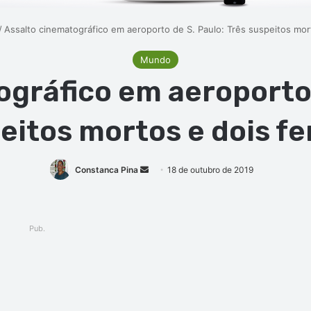
/
Assalto cinematográfico em aeroporto de S. Paulo: Três suspeitos mort
Mundo
gráfico em aeroporto 
eitos mortos e dois fe
Mande
Constanca Pina
18 de outubro de 2019
um
e-
mail
Pub.
ger