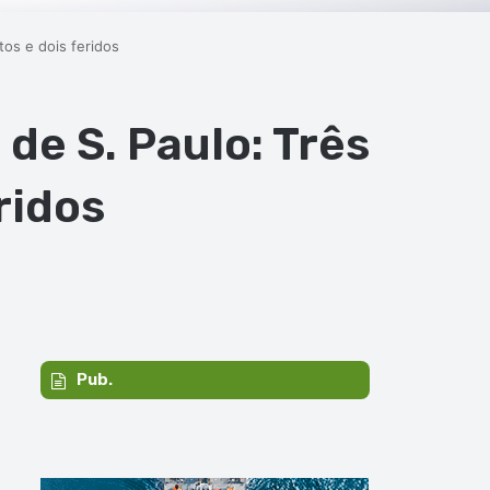
os e dois feridos
de S. Paulo: Três
ridos
Pub.