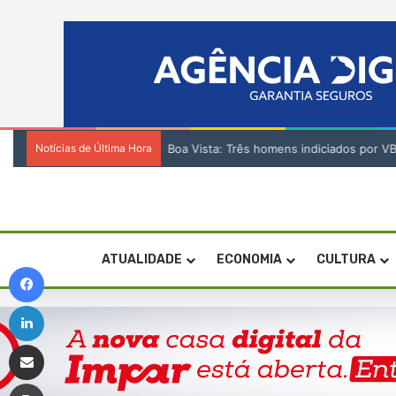
Notícias de Última Hora
Cabo Verde conquista duas medalhas de br
ATUALIDADE
ECONOMIA
CULTURA
Facebook
Linkedin
Compartilhar via e-mail
Imprimir