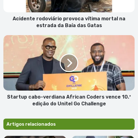
da
Baía
das
Acidente rodoviário provoca vítima mortal na
Gatas
estrada da Baía das Gatas
Startup
cabo-
verdiana
African
Coders
vence
10.ª
edição
do
Unitel
Startup cabo-verdiana African Coders vence 10.ª
Go
edição do Unitel Go Challenge
Challenge
Artigos relacionados