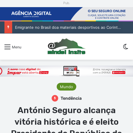
Pub.
Emigrante no Brasil doa materiais desportivos ao Corinthians de São Vicente
Sw
Menu
Mundo
Tendência
António Seguro alcança
vitória histórica e é eleito