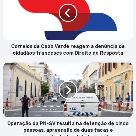
Cabo
Verde
reagem
a
denúncia
de
cidadãos
franceses
Correios de Cabo Verde reagem a denúncia de
com
cidadãos franceses com Direito de Resposta
Direito
de
Operação
Resposta
da
PN-
SV
resulta
na
detenção
de
cinco
pessoas,
Operação da PN-SV resulta na detenção de cinco
apreensão
pessoas, apreensão de duas facas e
de