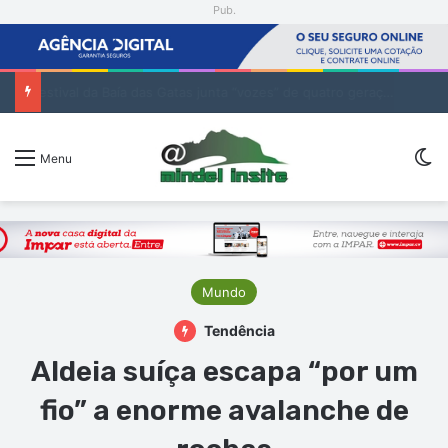
Pub.
Festival da Baía das Gatas junta “vozes” de quatro gerações da música cabo-verdiana na segunda noite
Sw
Menu
Mundo
Tendência
Aldeia suíça escapa “por um
fio” a enorme avalanche de