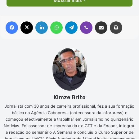
Mostrar mais
Facebook
X
Linkedin
WhatsApp
Telegram
Viber
Compartilhar via e-mail
Imprimir
Kimze Brito
Jornalista com 30 anos de carreira profissional, fez a sua formação
básica na Agência Cabopress (antecessora da Inforpress) e
começou efectivamente a trabalhar em Jornalismo no quinzenário
Notícias. Foi assessor de imprensa da ex-CTT e da Enapor, integrou
a redação do semanário A Semana e concluiu o Curso Superior de
Jornalismo na UniCV. Sócio fundador do Mindel Insite, desempenha