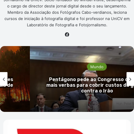
o cargo de director deste jornal digital desde o seu lançamento.
Membro da Associação dos Fotógrafos Cabo-verdianos, leciona
cursos de iniciação à fotografia digital e foi professor na UniCV em
Laboratório de Fotografia e Fotojornalismo.
Facebook
Mundo
gresso dos EUA
Guiné-Bissau confirma p
custos da guerra
mpox e reforça vigilâ
rão
Correios
de