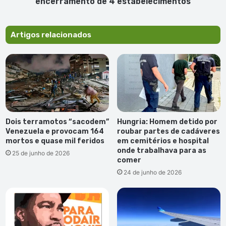
encerramento de 4 estabelecimentos
duas
facas
e
Artigos relacionados
encerramento
de
4
estabelecimentos
Dois terramotos “sacodem”
Hungria: Homem detido por
Venezuela e provocam 164
roubar partes de cadáveres
mortos e quase mil feridos
em cemitérios e hospital
onde trabalhava para as
25 de junho de 2026
comer
24 de junho de 2026