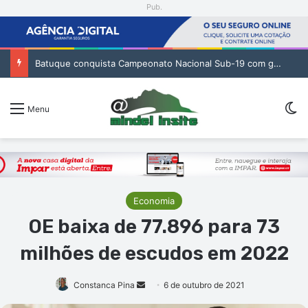
Pub.
Batuque conquista Campeonato Nacional Sub-19 com golo de Erickson no prolongamento
Sw
Menu
Economia
OE baixa de 77.896 para 73
milhões de escudos em 2022
Mande
Constanca Pina
6 de outubro de 2021
um