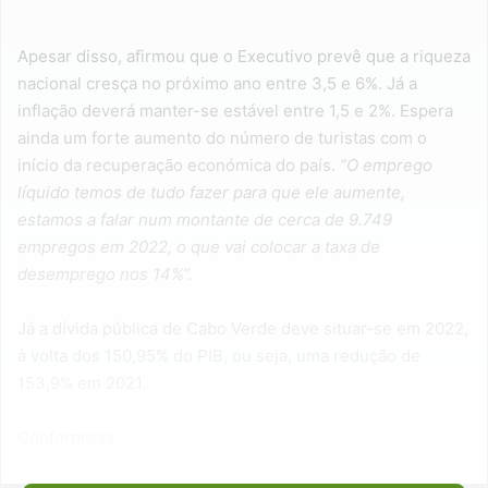
Apesar disso, afirmou que o Executivo prevê que a riqueza
nacional cresça no próximo ano entre 3,5 e 6%. Já a
inflação deverá manter-se estável entre 1,5 e 2%. Espera
ainda um forte aumento do número de turistas com o
início da recuperação económica do país.
“O emprego
líquido temos de tudo fazer para que ele aumente,
estamos a falar num montante de cerca de 9.749
empregos em 2022, o que vai colocar a taxa de
desemprego nos 14%”.
Já a dívida pública de Cabo Verde deve situar-se em 2022,
à volta dos 150,95% do PIB, ou seja, uma redução de
153,9% em 2021.
C/Inforpress