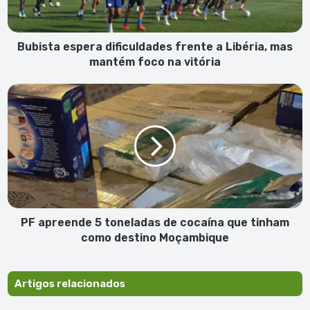
mas
mantém
foco
na
Bubista espera dificuldades frente a Libéria, mas
vitória
mantém foco na vitória
PF
apreende
5
toneladas
de
cocaína
que
tinham
como
destino
PF apreende 5 toneladas de cocaína que tinham
Moçambique
como destino Moçambique
Artigos relacionados