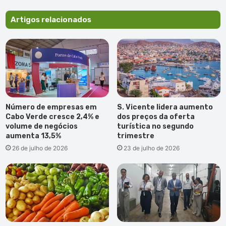
a
demora
Artigos relacionados
em
citar
Neves
no
processo
"rua
pedonal"
Número de empresas em
S. Vicente lidera aumento
Cabo Verde cresce 2,4% e
dos preços da oferta
volume de negócios
turística no segundo
aumenta 13,5%
trimestre
26 de julho de 2026
23 de julho de 2026