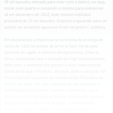
18 mil escudos mensais para viver com o básico, ou seja,
morar num quarto e consumir o mínimo para sobreviver.
Já em dezembro de 2022, este mesmo individuo
precisaria de 21 mil escudos. Estamos a aguardar para ver
quanto vai aumentar agora em finais de janeiro”,
enfatiza.
Em declarações à imprensa na cerimónia de entrega de
cerca de 1.500 toneladas de arroz a Cabo Verde pelo
Governo do Japão, o ministro da Agricultura, Gilberto
Silva, reconheceu que a situação do trigo é preocupante,
bem como o aumento dos preços a nível internacional.
Disse ainda que o Governo, até hoje, gastou cerca de 151
mil contos com a política de compensação financeira do
milho e do trigo. Por isso a decisão de descontinuar a
subsidiação deste último. Garantiu, entretanto, que o
executivo pretende adoptar formas eficazes de reforçar
medidas para fazer face à situação, nomeadamente
através do apoio às cantinas escolares, assistência