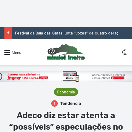
Festival da Baía das Gatas junta “vozes” de quatro gerações da música cabo-verdiana na segunda noite
Sw
Menu
Economia
Tendência
Adeco diz estar atenta a
“possíveis” especulações no