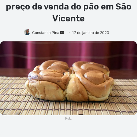
preço de venda do pão em São
Vicente
Mande
Constanca Pina
17 de janeiro de 2023
um
e-
mail
Pub.