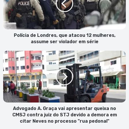
atacou
12
mulheres,
assume
ser
violador
Polícia de Londres, que atacou 12 mulheres,
em
assume ser violador em série
série
Advogado
A.
Graça
vai
apresentar
queixa
no
CMSJ
contra
juiz
Advogado A. Graça vai apresentar queixa no
do
CMSJ contra juiz do STJ devido a demora em
STJ
citar Neves no processo "rua pedonal"
devido