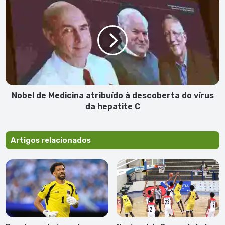
de
de
Covid-
Medicina
19
atribuído
à
descoberta
do
vírus
da
hepatite
Nobel de Medicina atribuído à descoberta do vírus
C
da hepatite C
Artigos relacionados