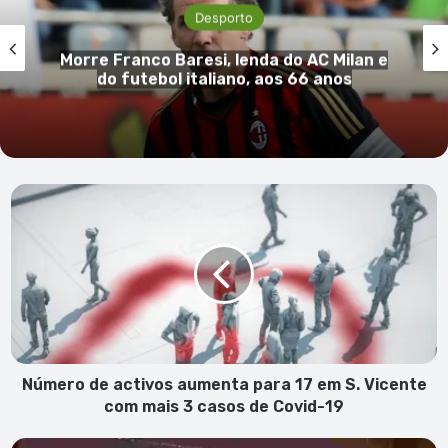
Desporto
e Franco Baresi, lenda do AC Milan e
Tuba
do futebol italiano, aos 66 anos
Número
de
activos
aumenta
para
17
em
S.
Vicente
com
Número de activos aumenta para 17 em S. Vicente
mais
com mais 3 casos de Covid-19
3
casos
Nobel