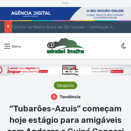
Pub.
Encenadora Zia Soares orienta residência artística em São Vicente
Sw
Menu
Desporto
Tendência
“Tubarões-Azuis” começam
hoje estágio para amigáveis