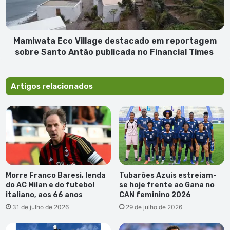
sobre
Santo
Antão
publicada
Mamiwata Eco Village destacado em reportagem
no
sobre Santo Antão publicada no Financial Times
Financial
Times
Artigos relacionados
Morre Franco Baresi, lenda
Tubarões Azuis estreiam-
do AC Milan e do futebol
se hoje frente ao Gana no
italiano, aos 66 anos
CAN feminino 2026
31 de julho de 2026
29 de julho de 2026