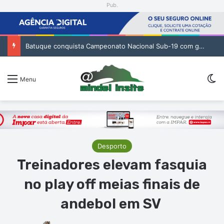
Pub.
Batuque conquista Campeonato Nacional Sub-19 com golo de Erickson no prolongamento
Sw
Menu
Desporto
Treinadores elevam fasquia
no play off meias finais de
andebol em SV