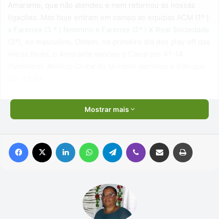
Amarante, que não atendeu e nem retornou as nossas
ligações. Mas hoje entram em campo as equipas ACM (1
º
)
x Farense (3
º
) feminino e Farense (2
º
) X Real Sociedade
(3
º)
, no masculino. Ontem, no primeiro dia dos play off das
meias finais, o Amarante venceu o Canal por 41-14
(feminino). Atlético Clube do Mindelo derrotou o Batuque
por 39-23.
Mostrar mais
Facebook
X
Linkedin
WhatsApp
Telegram
Viber
Compartilhar via e-mail
Imprimir