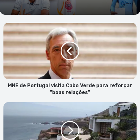
MNE
de
Portugal
visita
Cabo
Verde
para
reforçar
"boas
relações"
MNE de Portugal visita Cabo Verde para reforçar
"boas relações"
Mamiwata
Eco
Village
destacado
em
reportagem