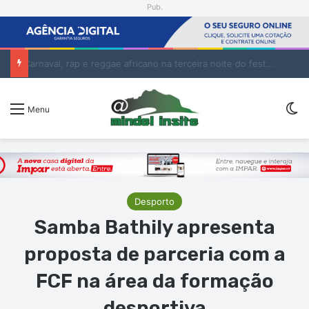
Pub.
Batuque conquista Campeonato Nacional Sub-19 com golo de Erickson no prolongamento
Sw
Menu
Desporto
Samba Bathily apresenta
proposta de parceria com a
FCF na área da formação
desportiva