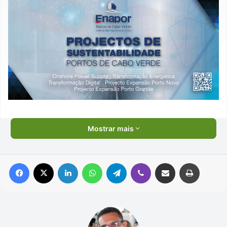
Mostrar mais
Facebook
X
Linkedin
WhatsApp
Telegram
Viber
Compartilhar via e-mail
Imprimir