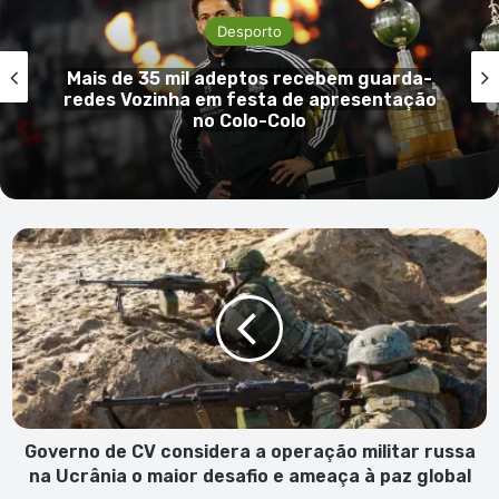
Desporto
il adeptos recebem guarda-
Bubista de
a em festa de apresentação
Azuis e a
no Colo-Colo
Governo
de
CV
considera
a
operação
militar
russa
na
Ucrânia
Governo de CV considera a operação militar russa
o
na Ucrânia o maior desafio e ameaça à paz global
maior