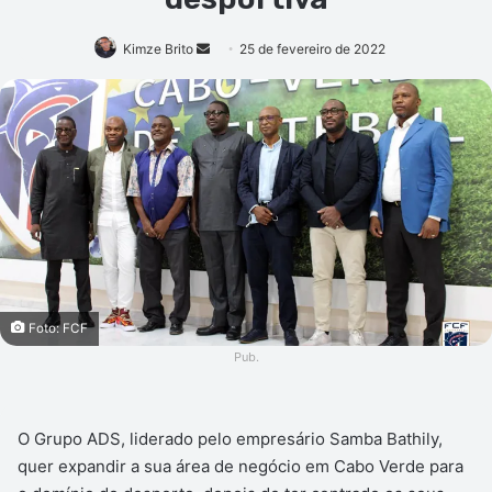
Mande
Kimze Brito
25 de fevereiro de 2022
um
e-
mail
Foto: FCF
Pub.
O Grupo ADS, liderado pelo empresário Samba Bathily,
quer expandir a sua área de negócio em Cabo Verde para