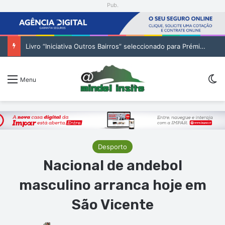
Pub.
Livro “Iniciativa Outros Bairros” seleccionado para Prémio Publicações da Bienal Interamericana
Sw
Menu
Desporto
Nacional de andebol
masculino arranca hoje em
São Vicente