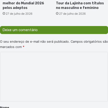
melhor do Mundial 2026
Tour da Lajinha com títulos
pelos adeptos
no masculino e feminino
27 de julho de 2026
27 de julho de 2026
Deixe um comentário
O seu endereço de e-mail não será publicado.
Campos obrigatórios são
marcados com
*
C
o
m
e
n
t
á
r
Nome