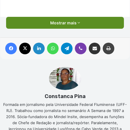
Mostrar mais
Facebook
X
Linkedin
WhatsApp
Telegram
Viber
Compartilhar via e-mail
Imprimir
Constanca Pina
Formada em jornalismo pela Universidade Federal Fluminense (UFF-
RJ). Trabalhou como jornalista no semanário A Semana de 1997 a
2016. Sócia-fundadora do Mindel Insite, desempenha as funções
de Chefe de Redação e jornalista/repórter. Paralelamente,
leccionou na Universidade Lusófona de Cabo Verde de 2013 a