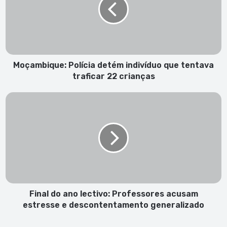
indivíduo
que
tentava
traficar
22
crianças
Moçambique: Polícia detém indivíduo que tentava
traficar 22 crianças
Final
do
ano
lectivo:
Professores
acusam
estresse
e
descontentamento
generalizado
Final do ano lectivo: Professores acusam
estresse e descontentamento generalizado