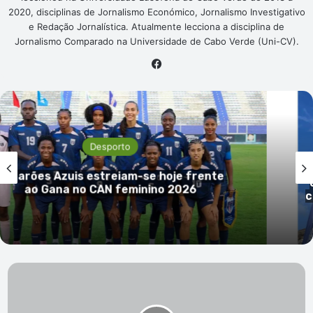
2020, disciplinas de Jornalismo Económico, Jornalismo Investigativo
e Redação Jornalística. Atualmente lecciona a disciplina de
Jornalismo Comparado na Universidade de Cabo Verde (Uni-CV).
Facebook
Desporto
Amílcar Graça denuncia desrespei
rente
encerramento do Pro Tour; FCVV re
críticas e nega incumprimento fina
Moçambique:
Polícia
detém