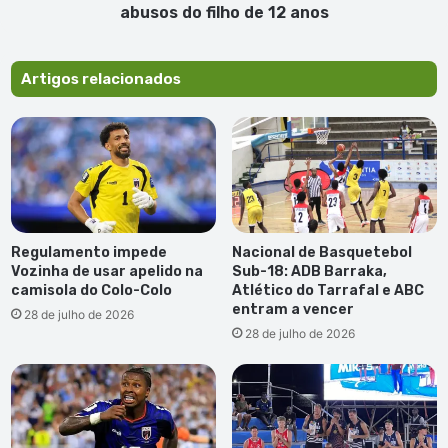
abusos
abusos do filho de 12 anos
do
filho
de
Artigos relacionados
12
anos
Regulamento impede
Nacional de Basquetebol
Vozinha de usar apelido na
Sub-18: ADB Barraka,
camisola do Colo-Colo
Atlético do Tarrafal e ABC
entram a vencer
28 de julho de 2026
28 de julho de 2026