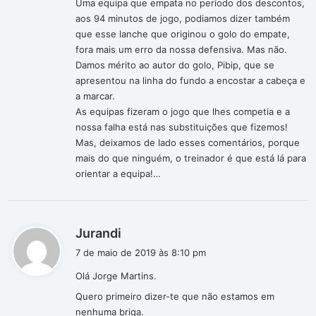
Uma equipa que empata no período dos descontos,
aos 94 minutos de jogo, podiamos dizer também
que esse lanche que originou o golo do empate,
fora mais um erro da nossa defensiva. Mas não.
Damos mérito ao autor do golo, Pibip, que se
apresentou na linha do fundo a encostar a cabeça e
a marcar.
As equipas fizeram o jogo que lhes competia e a
nossa falha está nas substituições que fizemos!
Mas, deixamos de lado esses comentários, porque
mais do que ninguém, o treinador é que está lá para
orientar a equipa!…
d
Jurandi
i
7 de maio de 2019 às 8:10 pm
s
Olá Jorge Martins.
s
e
Quero primeiro dizer-te que não estamos em
:
nenhuma briga.