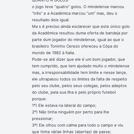
QUANTO A GOLOS:
o jogo teve “quatro” golos. O mindelense marcou
“três” e a Académica marcou “um” mas, deu o
resultado dois igual.
Ma s é preciso ainda esclarecer que este único golo
da Académica resultou duma oferta de bandeja por
parte dum jogador do mindelense, igual ao que o
brasileiro Toninho Cerezo ofereceu a Cópa do
mundo de 1982 à Italia.
Pode-se até dizer que ele é um bom jogador, que
tem cumprido, que tem ajudado muito o mindelense
mas, a irresponsabilidade tem limite e nesse lançe,
ele ultrapasou todos os limites da falta de respeito
pelo seu clube, pelos seus colegas, pelos adeptos
do clube, pela sua ilha e pelo próprio futebol
porque:
1º) Ele estava na lateral do campo;
2º) Não tinha ninguém por perto para lhe
pressionar;
3ª) Ele olhou com calma para todo o campo e viu
que tinha várias linhas (abertas) de passe;