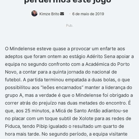
Mande
Kimze Brito
6 de maio de 2019
um
Pub.
e-
mail
O Mindelense esteve quase a provocar um enfarte aos
adeptos que foram ontem ao estágio Adérito Sena apoiar a
equipa no segundo confronto com a Académica do Porto
Novo, a contar para a quinta jornada do nacional de
futebol. A partida terminou empatada a duas bolas, o que
possibilitou aos “leões encarnados” manter a liderança do
grupo A, mas a verdade é que o Mindelense foi obrigado a
correr atrás do prejuízo nas duas metades do encontro. É
que, aos 25 minutos, a Micá de Santo Antão adiantou-se
no placar com um toque subtil de Xolote para as redes de
Piduca, tendo Pibip igualado o resultado um quarto de
hora mais tarde. No segundo período, a equipa visitante