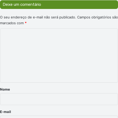
Deixe um comentário
O seu endereço de e-mail não será publicado.
Campos obrigatórios são
marcados com
*
C
o
m
e
n
t
á
r
Nome
i
o
*
E-mail