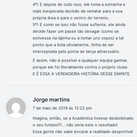
4º) E depois de tudo isso, ele toma a estranha e
mais inesperada decisão de rematar para a sua
própria área e para o centro do terreno.
5º) E como se isso não fosse sufiente, ele ainda
decide fazer um passe tão devagar (como se
estivesse na lajinha ou a tomar uns copos) a tal
ponto que a bola obviamente, tinha de ser
interceptada pelo ponta de lança adverssário.
E assim, não é possível a qualquer equipa ganhar,
porque ele foi literalmente contra o próprio clube.
E É ESSA A VERDADEIRA HISTÓRIA DESSE EMPATE.
d
Jorge martins
i
7 de maio de 2019 às 12:22 pm
s
Imagina, então, se a Académica tivesse desbobinado
s
o seu futebol?!… não seria este o resultado!
e
Essa gente não sabe encarar a realidade desportiva!
: