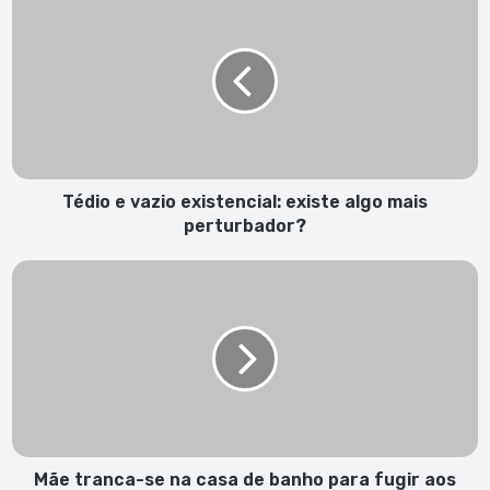
e
vazio
existencial:
existe
algo
mais
perturbador?
Tédio e vazio existencial: existe algo mais
perturbador?
Mãe
tranca-
se
na
casa
de
banho
para
fugir
aos
Mãe tranca-se na casa de banho para fugir aos