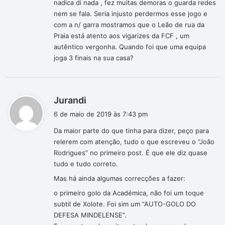
nadica di nada , fez muitas demoras o guarda redes
nem se fala. Seria injusto perdermos esse jogo e
com a n/ garra mostramos que o Leão de rua da
Praia está atento aos vigarizes da FCF , um
autêntico vergonha. Quando foi que uma equipa
joga 3 finais na sua casa?
d
Jurandi
i
6 de maio de 2019 às 7:43 pm
s
Da maior parte do que tinha para dizer, peço para
s
relerem com atenção, tudo o que escreveu o “João
e
Rodrigues” no primeiro post. É que ele diz quase
:
tudo e tudo correto.
Mas há ainda algumas correcções a fazer:
o primeiro golo da Académica, não foi um toque
subtil de Xolote. Foi sim um “AUTO-GOLO DO
DEFESA MINDELENSE”.