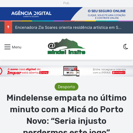
Pub.
Encenadora Zia Soares orienta residência artística em São Vicente
Sw
Menu
Desporto
Mindelense empata no último
minuto com a Micá do Porto
Novo: “Seria injusto
perdermos este jogo”