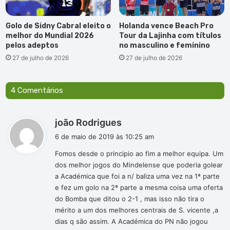
Golo de Sidny Cabral eleito o
Holanda vence Beach Pro
melhor do Mundial 2026
Tour da Lajinha com títulos
pelos adeptos
no masculino e feminino
27 de julho de 2026
27 de julho de 2026
4 Comentários
d
joão Rodrigues
i
6 de maio de 2019 às 10:25 am
s
Fomos desde o principio ao fim a melhor equipa. Um
s
dos melhor jogos do Mindelense que poderia golear
e
a Académica que foi a n/ baliza uma vez na 1ª parte
:
e fez um golo na 2ª parte a mesma coisa uma oferta
do Bomba que ditou o 2-1 , mas isso não tira o
mérito a um dos melhores centrais de S. vicente ,a
dias q são assim. A Académica do PN não jogou