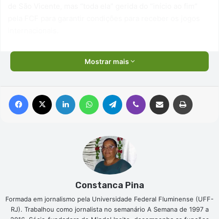
de São Vicente, mas “toda ela” gerida do “início ao fim”
pela FCF para garantir condições para receber os jogos
internacionais.
Mostrar mais
Facebook
X
Linkedin
WhatsApp
Telegram
Viber
Compartilhar via e-mail
Imprimir
Constanca Pina
Formada em jornalismo pela Universidade Federal Fluminense (UFF-
RJ). Trabalhou como jornalista no semanário A Semana de 1997 a