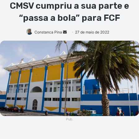
CMSV cumpriu a sua parte e
“passa a bola” para FCF
Mande
Constanca Pina
27 de maio de 2022
um
e-
mail
Pub.