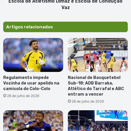
Dimaz
Escola de Atletismo Dimaz e Escola de Condução
e
Vaz
Escola
de
Condução
Artigos relacionados
Vaz
Regulamento impede
Nacional de Basquetebol
Vozinha de usar apelido na
Sub-18: ADB Barraka,
camisola do Colo-Colo
Atlético do Tarrafal e ABC
entram a vencer
28 de julho de 2026
28 de julho de 2026