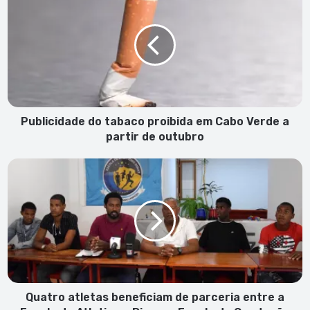
do
tabaco
proibida
em
Cabo
Verde
a
partir
de
Publicidade do tabaco proibida em Cabo Verde a
outubro
partir de outubro
Quatro
atletas
beneficiam
de
parceria
entre
a
Escola
de
Atletismo
Quatro atletas beneficiam de parceria entre a