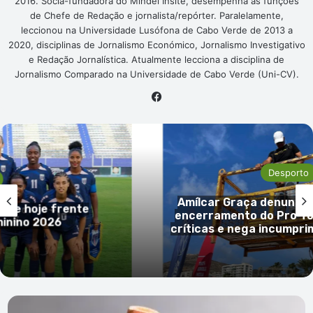
2016. Sócia-fundadora do Mindel Insite, desempenha as funções
de Chefe de Redação e jornalista/repórter. Paralelamente,
leccionou na Universidade Lusófona de Cabo Verde de 2013 a
2020, disciplinas de Jornalismo Económico, Jornalismo Investigativo
e Redação Jornalística. Atualmente lecciona a disciplina de
Jornalismo Comparado na Universidade de Cabo Verde (Uni-CV).
Facebook
Desporto
Amílcar Graça denuncia desrespei
rente
encerramento do Pro Tour; FCVV re
críticas e nega incumprimento fina
Publicidade