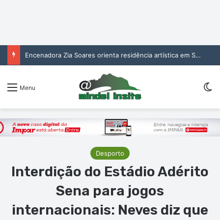
Encenadora Zia Soares orienta residência artística em São Vicente
Sw
Menu
Desporto
Interdição do Estádio Adérito
Sena para jogos
internacionais: Neves diz que