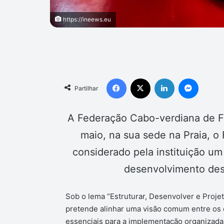
https://ineews.eu
Facebook
X
Linkedin
Messen
Partilhar
A Federação Cabo-verdiana de Fut
maio, na sua sede na Praia, o
considerado pela instituição um
desenvolvimento des
Sob o lema “Estruturar, Desenvolver e Proje
pretende alinhar uma visão comum entre os d
essenciais para a implementação organizada 