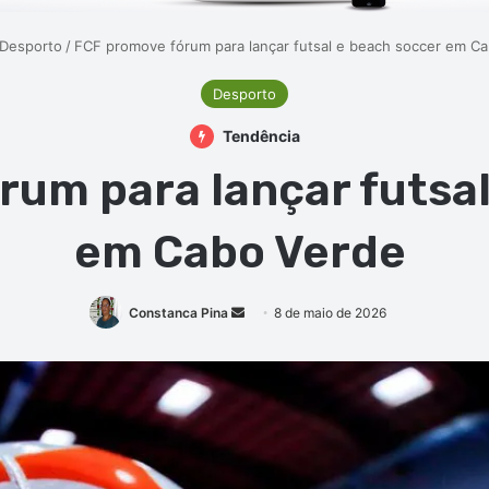
Desporto
/
FCF promove fórum para lançar futsal e beach soccer em C
Desporto
Tendência
rum para lançar futsal
em Cabo Verde
Mande
Constanca Pina
8 de maio de 2026
um
e-
mail