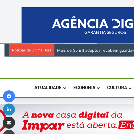
Notícias de Última Hora
Mais de 35 mil adeptos recebem guarda
ATUALIDADE
ECONOMIA
CULTURA
Facebook
Linkedin
Compartilhar via e-mail
Imprimir