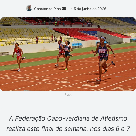
Mande
Constanca Pina
5 de junho de 2026
um
e-
mail
Pub.
A Federação Cabo-verdiana de Atletismo
realiza este final de semana, nos dias 6 e 7