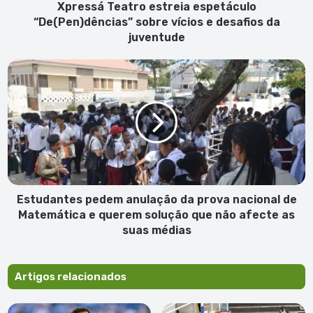
da
Xpressá Teatro estreia espetáculo
juventude
“De(Pen)dências” sobre vícios e desafios da
juventude
Estudantes
pedem
anulação
da
prova
nacional
de
Matemática
e
querem
Estudantes pedem anulação da prova nacional de
solução
Matemática e querem solução que não afecte as
que
suas médias
não
afecte
as
Artigos relacionados
suas
médias