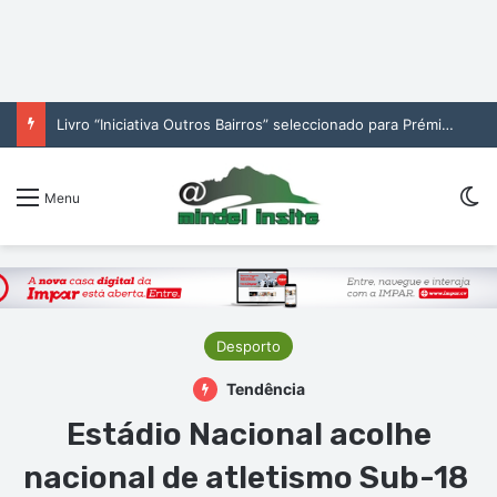
Livro “Iniciativa Outros Bairros” seleccionado para Prémio Publicações da Bienal Interamericana
Sw
Menu
Desporto
Tendência
Estádio Nacional acolhe
nacional de atletismo Sub-18