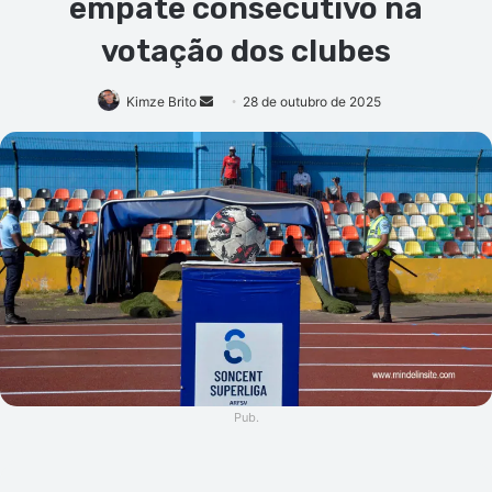
empate consecutivo na
votação dos clubes
Mande
Kimze Brito
28 de outubro de 2025
um
e-
mail
Pub.