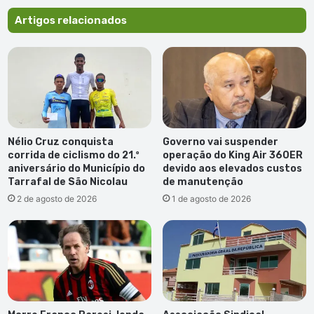
reforço
da
Artigos relacionados
articulação
interinstitucional
Nélio Cruz conquista
Governo vai suspender
corrida de ciclismo do 21.º
operação do King Air 360ER
aniversário do Município do
devido aos elevados custos
Tarrafal de São Nicolau
de manutenção
2 de agosto de 2026
1 de agosto de 2026