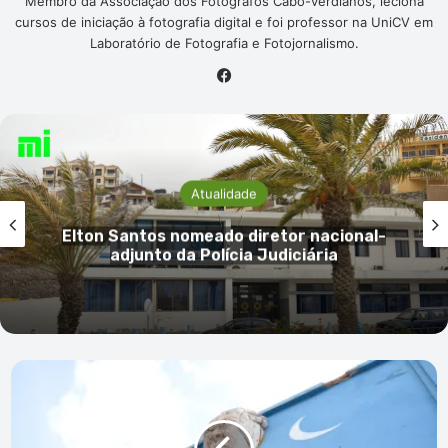
Membro da Associação dos Fotógrafos Cabo-verdianos, leciona
cursos de iniciação à fotografia digital e foi professor na UniCV em
Laboratório de Fotografia e Fotojornalismo.
Facebook
Atualidade
Elton Santos nomeado diretor nacional-
adjunto da Polícia Judiciária
Após
impasse,
artesãos
e