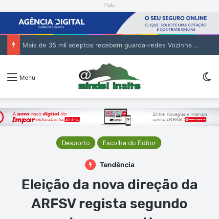
Pub.
Tribunal da Relação de Barlavento – Ação Especial de Sandra Helena Monteiro Lima (2. pub)
Sw
Menu
Desporto
Escolha do Editor
Tendência
Eleição da nova direção da
ARFSV regista segundo