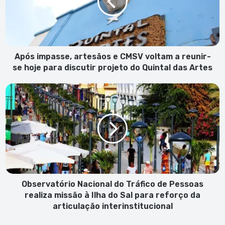
CMSV
voltam
a
reunir-
se
hoje
Após impasse, artesãos e CMSV voltam a reunir-
para
se hoje para discutir projeto do Quintal das Artes
discutir
projeto
Observatório
do
Nacional
Quintal
do
das
Tráfico
Artes
de
Pessoas
realiza
missão
à
Ilha
Observatório Nacional do Tráfico de Pessoas
do
realiza missão à Ilha do Sal para reforço da
Sal
articulação interinstitucional
para