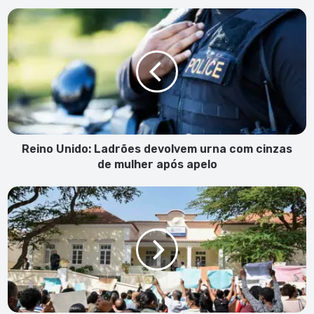
Reino
Unido:
Ladrões
devolvem
urna
com
cinzas
de
mulher
após
Reino Unido: Ladrões devolvem urna com cinzas
apelo
de mulher após apelo
Frente
única
de
sindicatos
anuncia
greve
nacional
de
professores