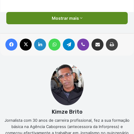
Mostrar mais
Facebook
X
Linkedin
WhatsApp
Telegram
Viber
Compartilhar via e-mail
Imprimir
Kimze Brito
Jornalista com 30 anos de carreira profissional, fez a sua formação
básica na Agência Cabopress (antecessora da Inforpress) e
começou efectivamente a trabalhar em Jornalismo no quinzenário