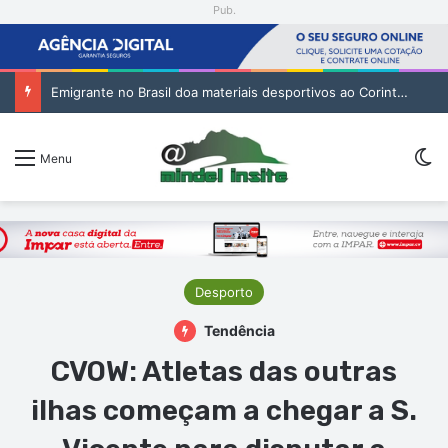
Pub.
Emigrante no Brasil doa materiais desportivos ao Corinthians de São Vicente
Sw
Menu
Desporto
Tendência
CVOW: Atletas das outras
ilhas começam a chegar a S.