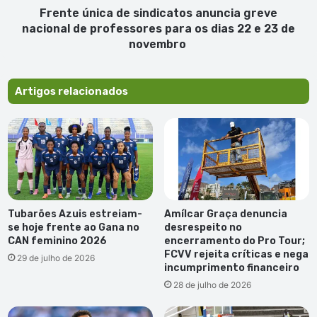
para
Frente única de sindicatos anuncia greve
os
nacional de professores para os dias 22 e 23 de
dias
novembro
22
e
23
Artigos relacionados
de
novembro
Tubarões Azuis estreiam-
Amílcar Graça denuncia
se hoje frente ao Gana no
desrespeito no
CAN feminino 2026
encerramento do Pro Tour;
FCVV rejeita críticas e nega
29 de julho de 2026
incumprimento financeiro
28 de julho de 2026