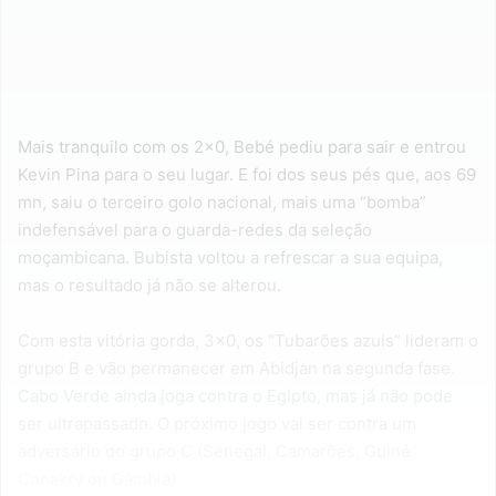
Mais tranquilo com os 2×0, Bebé pediu para sair e entrou
Kevin Pina para o seu lugar. E foi dos seus pés que, aos 69
mn, saiu o terceiro golo nacional, mais uma “bomba”
indefensável para o guarda-redes da seleção
moçambicana. Bubista voltou a refrescar a sua equipa,
mas o resultado já não se alterou.
Com esta vitória gorda, 3×0, os “Tubarões azuis” lideram o
grupo B e vão permanecer em Abidjan na segunda fase.
Cabo Verde ainda joga contra o Egipto, mas já não pode
ser ultrapassado. O próximo jogo vai ser contra um
adversário do grupo C (Senegal, Camarões, Guiné
Conakry ou Gâmbia).