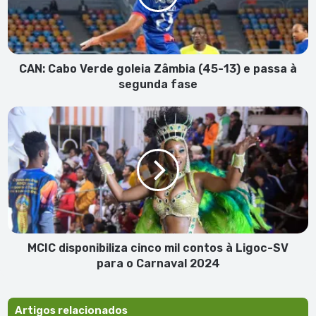
(45-
13)
e
passa
à
CAN: Cabo Verde goleia Zâmbia (45-13) e passa à
segunda
segunda fase
fase
MCIC
disponibiliza
cinco
mil
contos
à
Ligoc-
SV
para
o
MCIC disponibiliza cinco mil contos à Ligoc-SV
Carnaval
para o Carnaval 2024
2024
Artigos relacionados