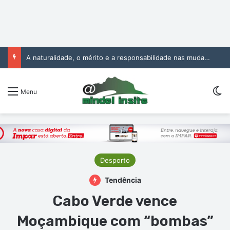
A naturalidade, o mérito e a responsabilidade nas mudanças na Administração Pública
Sw
Menu
Desporto
Tendência
Cabo Verde vence
Moçambique com “bombas”