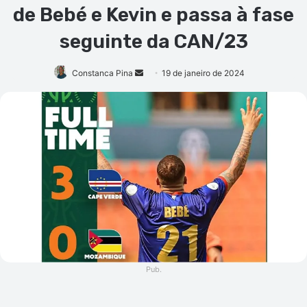
de Bebé e Kevin e passa à fase
seguinte da CAN/23
Mande
Constanca Pina
19 de janeiro de 2024
um
e-
mail
Pub.