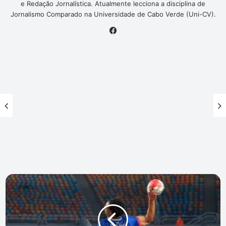
e Redação Jornalística. Atualmente lecciona a disciplina de
Jornalismo Comparado na Universidade de Cabo Verde (Uni-CV).
Facebook
CAN:
Cabo
Verde
goleia
Zâmbia