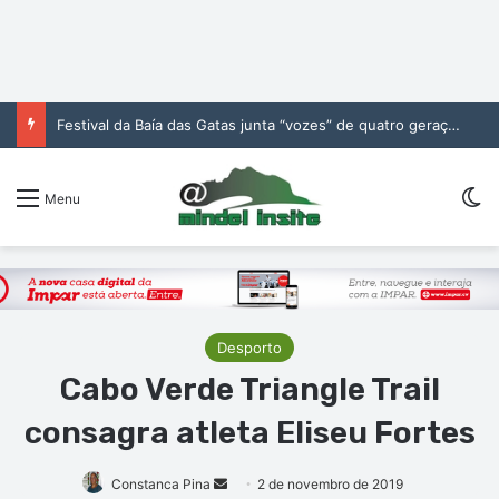
Festival da Baía das Gatas junta “vozes” de quatro gerações da música cabo-verdiana na segunda noite
Sw
Menu
Desporto
Cabo Verde Triangle Trail
consagra atleta Eliseu Fortes
Mande
Constanca Pina
2 de novembro de 2019