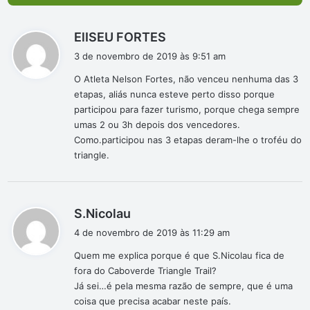
d
ElISEU FORTES
i
3 de novembro de 2019 às 9:51 am
s
O Atleta Nelson Fortes, não venceu nenhuma das 3
s
etapas, aliás nunca esteve perto disso porque
e
participou para fazer turismo, porque chega sempre
:
umas 2 ou 3h depois dos vencedores.
Como.participou nas 3 etapas deram-lhe o troféu do
triangle.
d
S.Nicolau
i
4 de novembro de 2019 às 11:29 am
s
Quem me explica porque é que S.Nicolau fica de
s
fora do Caboverde Triangle Trail?
e
Já sei…é pela mesma razão de sempre, que é uma
:
coisa que precisa acabar neste país.