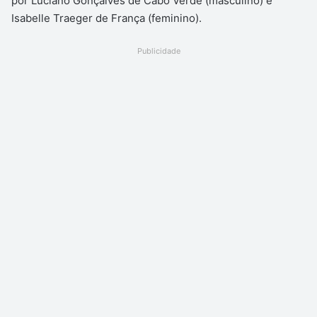
por Luciano Gonçalves de Cabo Verde (masculino) e
Isabelle Traeger de França (feminino).
Publicidade