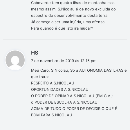
Caboverde tem quatro ilhas de montanha mas
mesmo assim, S.Nicolau é de novo excluida do
espectro do desenvolviimento desta terra.
Já começa a ser uma injúria, uma ofensa.
Para quando é que isto irá mudar?
d
HS
i
7 de novembro de 2019 às 12:15 pm
s
Meu Caro, S.Nicolau, Só a AUTONOMIA DAS ILHAS é
s
que trara:
e
RESPEITO A S.NICOLAU
:
OPORTUNIDADES A S.NICOLAU
O PODER DE OPINAR A S.NICOLAU (EM C.V )
o PODER DE ESCOLHA A S.NICOLAU
ACIMA DE TUDO O PODER DE DECIDIR O QUE É
BOM PARA S.NICOLAU