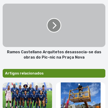
Ramos
Castellano
Arquitetos
desassocia-
se
das
obras
do
Pic-
nic
Ramos Castellano Arquitetos desassocia-se das
na
obras do Pic-nic na Praça Nova
Praça
Nova
Artigos relacionados