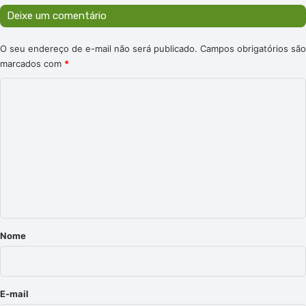
Deixe um comentário
O seu endereço de e-mail não será publicado.
Campos obrigatórios são
marcados com
*
C
o
m
e
n
t
á
r
Nome
i
o
*
E-mail