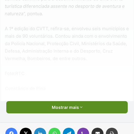
turística diferenciada assente no desporto de aventura e
natureza”,
pontua.
A 1ª edição do CVTT, refira-se, envolveu seis municípios e
mais de 90 voluntários. Contou ainda com o envolvimento
da Polícia Nacional, Protecção Civil, Ministérios da Saúde,
Defesa, Administração Interna e do Desporto, Cruz
Vermelha, Bombeiros, de entre outros.
Foto:RTC
Constânça de Pina
Mostrar mais
Facebook
X
Linkedin
WhatsApp
Telegram
Viber
Compartilhar via e-mail
Imprimir