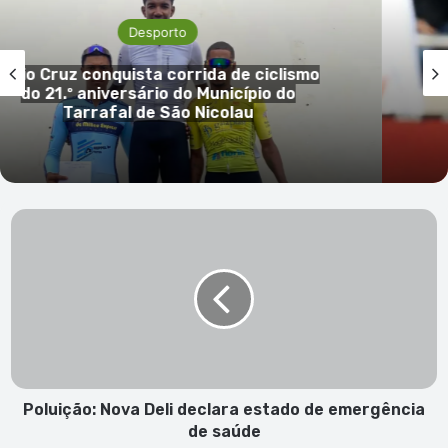
Desporto
lismo
Morre Franco Baresi, lenda do AC Mi
do
do futebol italiano, aos 66 ano
Poluição:
Nova
Deli
declara
estado
de
emergência
de
saúde
Poluição: Nova Deli declara estado de emergência
de saúde