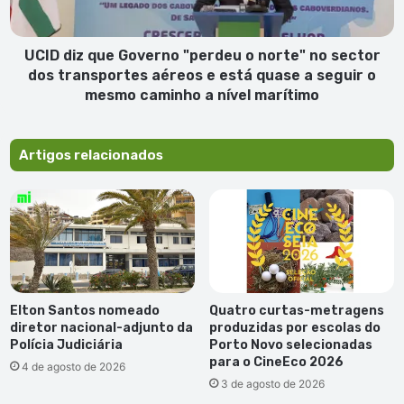
no
sector
dos
UCID diz que Governo "perdeu o norte" no sector
transportes
dos transportes aéreos e está quase a seguir o
aéreos
mesmo caminho a nível marítimo
e
está
quase
Artigos relacionados
a
seguir
o
mesmo
caminho
a
nível
marítimo
Elton Santos nomeado
Quatro curtas-metragens
diretor nacional-adjunto da
produzidas por escolas do
Polícia Judiciária
Porto Novo selecionadas
para o CineEco 2026
4 de agosto de 2026
3 de agosto de 2026