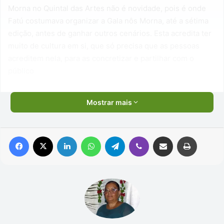
Morna no Quintal das Artes não é novidade, pois é onde
Fatú costumava organizar a Gala nôs Morna, até a sétima
edição, antes de ganhar outros cenários. Esta acredita ter
muito de cultura em si, que só precisa que as pessoas
acreditem nela, para as concretizar e partilhar com o
público
Mostrar mais
Facebook
X
Linkedin
WhatsApp
Telegram
Viber
Compartilhar via e-mail
Imprimir