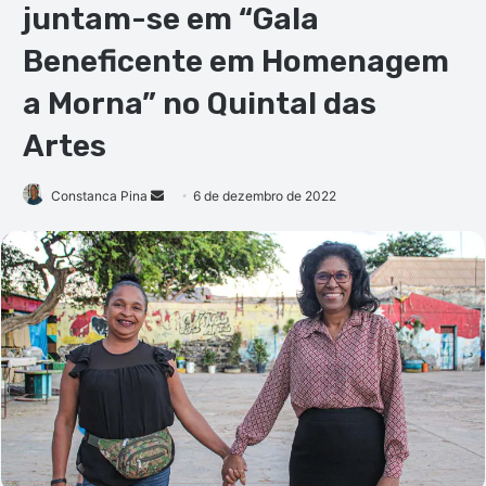
juntam-se em “Gala
Beneficente em Homenagem
a Morna” no Quintal das
Artes
Mande
Constanca Pina
6 de dezembro de 2022
um
e-
mail