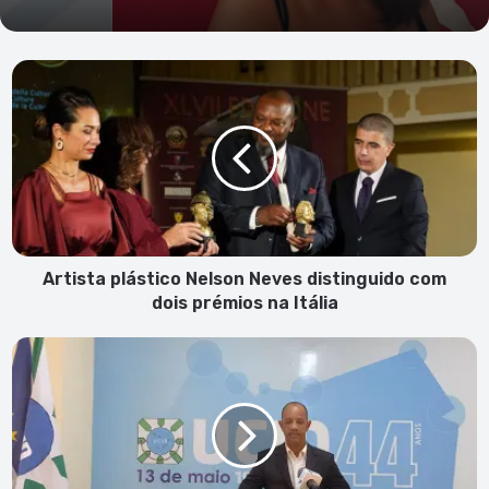
Artista
plástico
Nelson
Neves
distinguido
com
dois
prémios
na
Itália
Artista plástico Nelson Neves distinguido com
dois prémios na Itália
UCID
diz
que
Governo
"perdeu
o
norte"